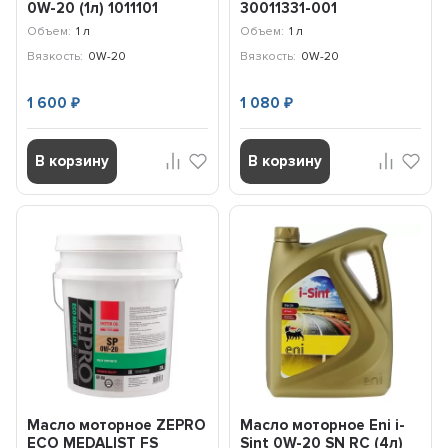
0W-20 (1л) 1011101
30011331-001
Объем:
1 л
Объем:
1 л
Вязкость:
0W-20
Вязкость:
0W-20
1 600
1 080
₽
₽
В корзину
В корзину
Масло моторное ZEPRO
Масло моторное Eni i-
ECO MEDALIST FS
Sint 0W-20 SN RC (4л)