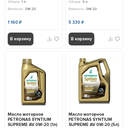
71229E18EU
71229M12EU
Объем:
1 л
Объем:
5 л
Вязкость:
0W-20
Вязкость:
0W-20
1 160
5 330
₽
₽
В корзину
В корзину
Масло моторное
Масло моторное
PETRONAS SYNTIUM
PETRONAS SYNTIUM
SUPREME AV 0W-20 (1л)
SUPREME AV 0W-20 (5л)