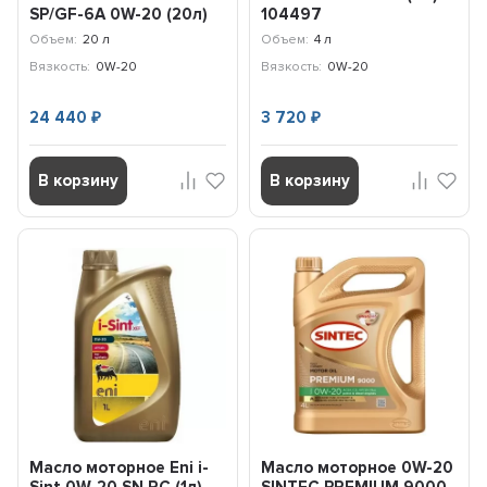
SP/GF-6A 0W-20 (20л)
104497
4250-020-0
Объем:
20 л
Объем:
4 л
Вязкость:
0W-20
Вязкость:
0W-20
24 440
3 720
₽
₽
В корзину
В корзину
Масло моторное Eni i-
Масло моторное 0W-20
Sint 0W-20 SN RC (1л)
SINTEC PREMIUM 9000