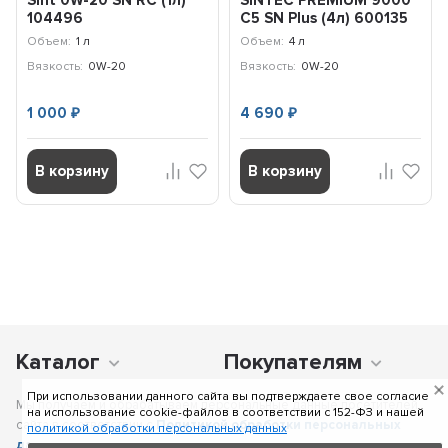
104496
C5 SN Plus (4л) 600135
Объем:
1 л
Объем:
4 л
Вязкость:
0W-20
Вязкость:
0W-20
1 000
4 690
₽
₽
В корзину
В корзину
Каталог
Покупателям
При использовании данного сайта вы подтверждаете свое согласие
Мы получаем и обрабатываем персональные данные посетителей
на использование cookie-файлов в соответствии c 152-ФЗ и нашей
сайта в соответствии с
Политикой обработки персональных
политикой обработки персональных данных
данных
, в том числе с использованием сервиса аналитики