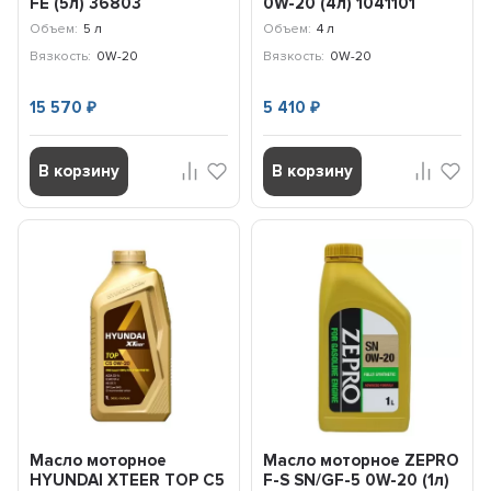
FE (5л) 36803
0W-20 (4л) 1041101
Объем:
5 л
Объем:
4 л
Вязкость:
0W-20
Вязкость:
0W-20
15 570
5 410
₽
₽
В корзину
В корзину
Масло моторное
Масло моторное ZEPRO
HYUNDAI XTEER TOP C5
F-S SN/GF-5 0W-20 (1л)