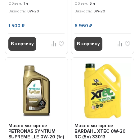
71223E18EU
71223M12EU
Объем:
1 л
Объем:
5 л
Вязкость:
0W-20
Вязкость:
0W-20
1 500
6 960
₽
₽
В корзину
В корзину
Масло моторное
Масло моторное
PETRONAS SYNTIUM
BARDAHL XTEC 0W-20
SUPREME LLE 0W-20 (1л)
RC (5л) 33013