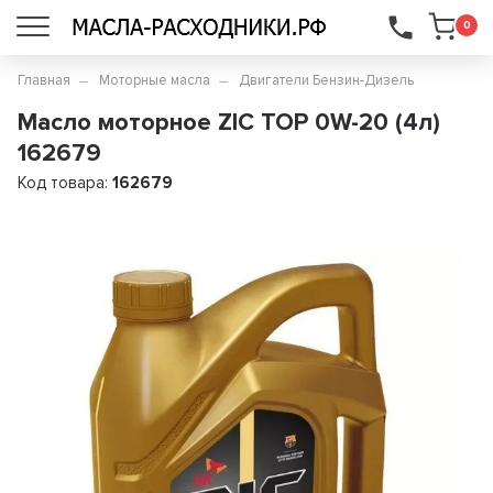
...
0
Главная
Моторные масла
Двигатели Бензин-Дизель
Масло моторное ZIC TOP 0W-20 (4л)
162679
Код товара:
162679