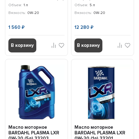
71224E18EU
Объем:
1 л
Объем:
5 л
Вязкость:
0W-20
Вязкость:
0W-20
1 560
12 280
₽
₽
В корзину
В корзину
Масло моторное
Масло моторное
BARDAHL PLASMA LXR
BARDAHL PLASMA LXR
0W-20 (5л) 33203
0W-20 (1л) 33201