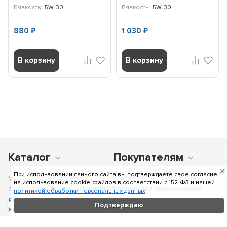
Вязкость:
5W-30
Вязкость:
5W-30
880
1 030
₽
₽
В корзину
В корзину
Каталог
Покупателям
При использовании данного сайта вы подтверждаете свое согласие
Мы получаем и обрабатываем персональные данные посетителей
на использование cookie-файлов в соответствии c 152-ФЗ и нашей
сайта в соответствии с
Политикой обработки персональных
политикой обработки персональных данных
данных
, в том числе с использованием сервиса аналитики
Подтверждаю
Яндекс.Метрика
. Отправка персональных данных с помощью
любой страницы сайта подразумевает согласие со всеми пунктами