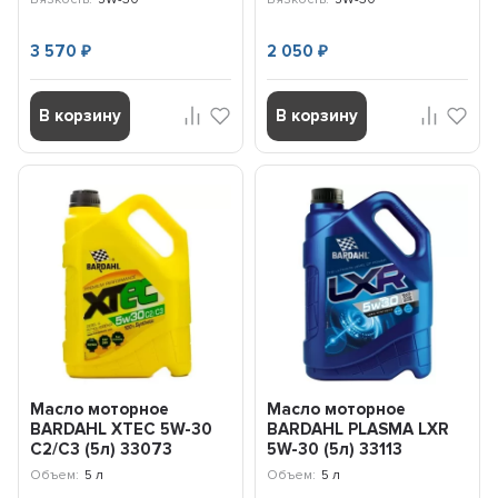
3 570
2 050
₽
₽
В корзину
В корзину
Масло моторное
Масло моторное
BARDAHL XTEC 5W-30
BARDAHL PLASMA LXR
C2/C3 (5л) 33073
5W-30 (5л) 33113
Объем:
5 л
Объем:
5 л