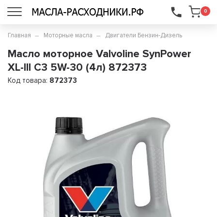
...
0
Главная
Моторные масла
Двигатели Бензин-Дизель
Масло моторное Valvoline SynPower
XL-III C3 5W-30 (4л) 872373
Код товара:
872373