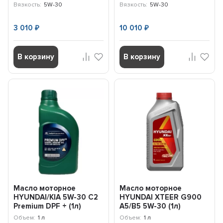
Вязкость:
5W-30
Вязкость:
5W-30
3 010
10 010
₽
₽
В корзину
В корзину
Масло моторное
Масло моторное
HYUNDAI/KIA 5W-30 C2
HYUNDAI XTEER G900
Premium DPF + (1л)
A5/B5 5W-30 (1л)
05200-00130
1017004
Объем:
1 л
Объем:
1 л