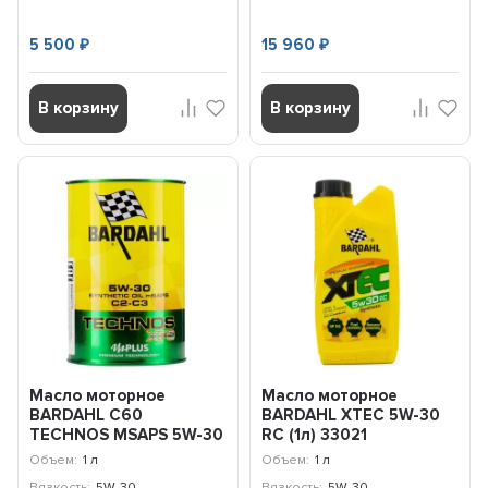
5 500
15 960
₽
₽
В корзину
В корзину
Масло моторное
Масло моторное
BARDAHL С60
BARDAHL XTEC 5W-30
TECHNOS MSAPS 5W-30
RC (1л) 33021
(1л) 342039
Объем:
1 л
Объем:
1 л
Вязкость:
5W-30
Вязкость:
5W-30