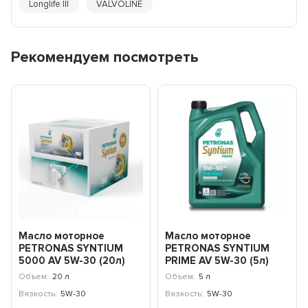
Longlife III
VALVOLINE
Рекомендуем посмотреть
Масло моторное
Масло моторное
PETRONAS SYNTIUM
PETRONAS SYNTIUM
5000 AV 5W-30 (20л)
PRIME AV 5W-30 (5л)
70950RY1EU
71234M12EU
Объем:
20 л
Объем:
5 л
Вязкость:
5W-30
Вязкость:
5W-30