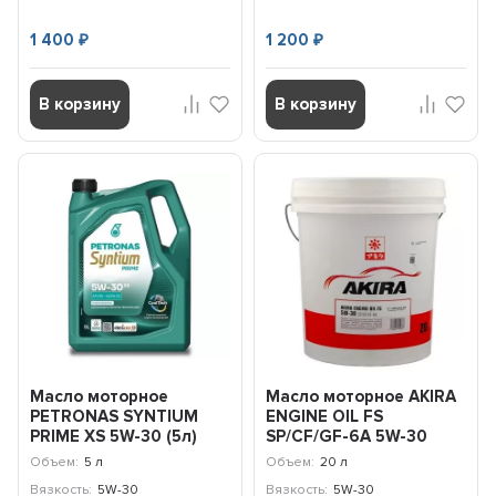
1 400
1 200
₽
₽
В корзину
В корзину
Масло моторное
Масло моторное AKIRA
PETRONAS SYNTIUM
ENGINE OIL FS
PRIME XS 5W-30 (5л)
SP/CF/GF-6A 5W-30
71235M12EU
(20л) A00032239-020
Объем:
5 л
Объем:
20 л
Вязкость:
5W-30
Вязкость:
5W-30