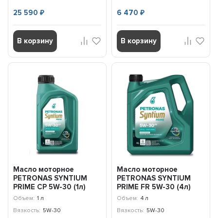
25 590
6 470
₽
₽
В корзину
В корзину
Масло моторное
Масло моторное
PETRONAS SYNTIUM
PETRONAS SYNTIUM
PRIME CP 5W-30 (1л)
PRIME FR 5W-30 (4л)
71233E18EU
71241K1YEU
Объем:
1 л
Объем:
4 л
Вязкость:
5W-30
Вязкость:
5W-30