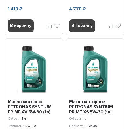
1 410
4 770
₽
₽
В корзину
В корзину
Масло моторное
Масло моторное
PETRONAS SYNTIUM
PETRONAS SYNTIUM
PRIME AV 5W-30 (1л)
PRIME XS 5W-30 (1л)
71234E18EU
71235E18EU
Объем:
1 л
Объем:
1 л
Вязкость:
5W-30
Вязкость:
5W-30