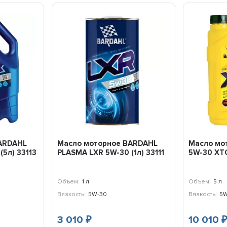
ARDAHL
Масло моторное BARDAHL
Масло мо
(5л) 33113
PLASMA LXR 5W-30 (1л) 33111
5W-30 XTC
Объем:
1 л
Объем:
5 л
Вязкость:
5W-30
Вязкость:
5W
3 010
10 010
₽