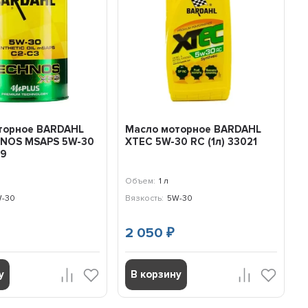
торное BARDAHL
Масло моторное BARDAHL
NOS MSAPS 5W-30
XTEC 5W-30 RC (1л) 33021
39
Объем:
1 л
-30
Вязкость:
5W-30
2 050
₽
у
В корзину