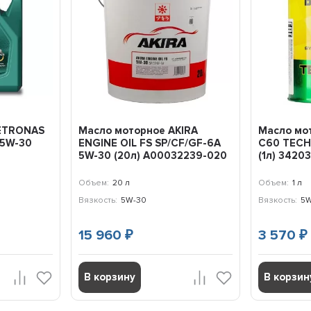
PETRONAS
Масло моторное AKIRA
Масло мо
 5W-30
ENGINE OIL FS SP/CF/GF-6A
С60 TECH
5W-30 (20л) A00032239-020
(1л) 3420
Объем:
20 л
Объем:
1 л
Вязкость:
5W-30
Вязкость:
5W
15 960
3 570
₽
₽
В корзину
В корзин