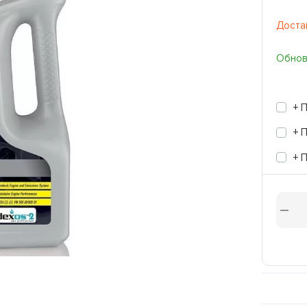
Доста
Обновл
+ 
+ 
+ 