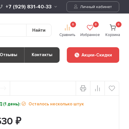
+7 (929) 831-40-33
Личный кабинет
0
0
0
Найти
Сравнить
Избранное
Корзина
Отзывы
Контакты
Акции-Скидки
 (1 день):
Осталось несколько штук
530
₽