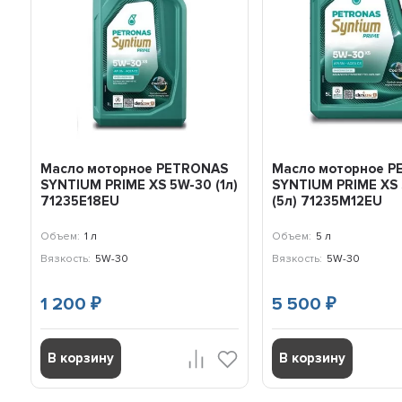
Масло моторное PETRONAS
Масло моторное 
SYNTIUM PRIME XS 5W-30 (1л)
SYNTIUM PRIME XS
71235E18EU
(5л) 71235M12EU
Объем:
1 л
Объем:
5 л
Вязкость:
5W-30
Вязкость:
5W-30
1 200
5 500
₽
₽
В корзину
В корзину