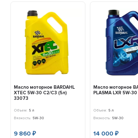
Масло моторное BARDAHL
Масло моторное B
XTEC 5W-30 C2/C3 (5л)
PLASMA LXR 5W-30 
33073
Объем:
5 л
Объем:
5 л
Вязкость:
5W-30
Вязкость:
5W-30
9 860
14 000
₽
₽