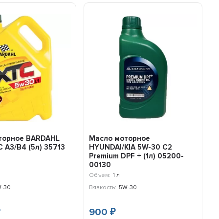
торное BARDAHL
Масло моторное
 A3/B4 (5л) 35713
HYUNDAI/KIA 5W-30 C2
Premium DPF + (1л) 05200-
00130
Объем:
1 л
-30
Вязкость:
5W-30
900
₽
₽