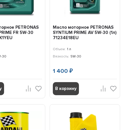
торное PETRONAS
Масло моторное PETRONAS
PRIME FR 5W-30
SYNTIUM PRIME AV 5W-30 (1л)
1K1YEU
71234E18EU
Объем:
1 л
-30
Вязкость:
5W-30
1 400
₽
у
В корзину