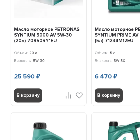
Масло моторное PETRONAS
Масло моторное 
SYNTIUM 5000 AV 5W-30
SYNTIUM PRIME AV
(20л) 70950RY1EU
(5л) 71234M12EU
Объем:
20 л
Объем:
5 л
Вязкость:
5W-30
Вязкость:
5W-30
25 590
6 470
₽
₽
В корзину
В корзину