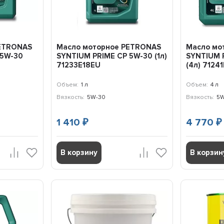
PETRONAS
Масло моторное PETRONAS
Масло мо
 5W-30
SYNTIUM PRIME CP 5W-30 (1л)
SYNTIUM 
71233E18EU
(4л) 7124
Объем:
1 л
Объем:
4 л
Вязкость:
5W-30
Вязкость:
5W
1 410
4 770
₽
₽
В корзину
В корзин