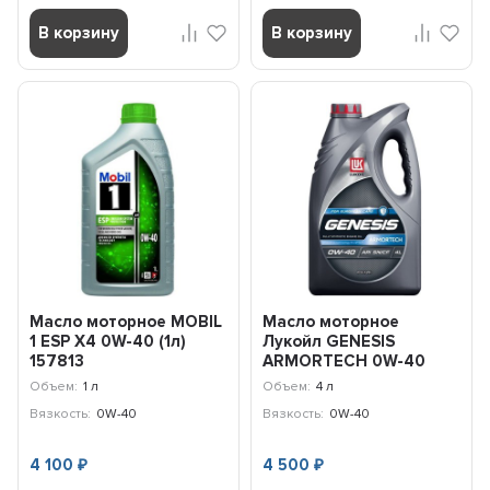
В корзину
В корзину
Масло моторное MOBIL
Масло моторное
1 ESP X4 0W-40 (1л)
Лукойл GENESIS
157813
ARMORTECH 0W-40
(4л) 3150665
Объем:
1 л
Объем:
4 л
Вязкость:
0W-40
Вязкость:
0W-40
4 100
4 500
₽
₽