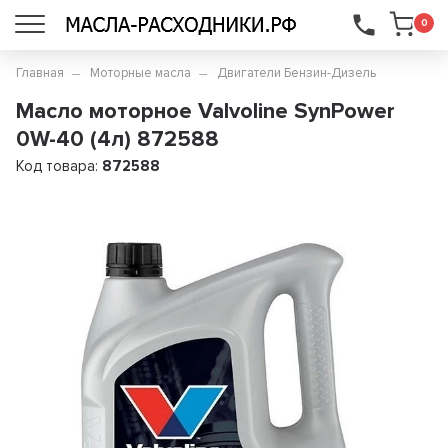
...
0
Главная
Моторные масла
Двигатели Бензин-Дизель
Масло моторное Valvoline SynPower
0W-40 (4л) 872588
Код товара:
872588