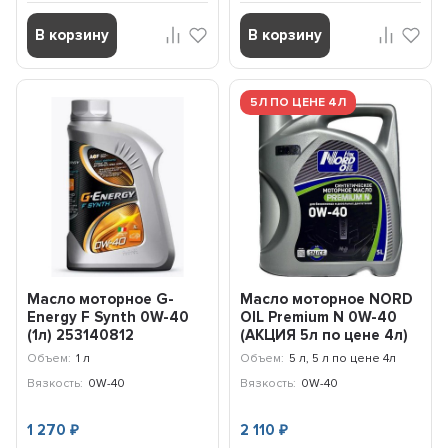
В корзину
В корзину
5Л ПО ЦЕНЕ 4Л
Масло моторное G-
Масло моторное NORD
Energy F Synth 0W-40
OIL Premium N 0W-40
(1л) 253140812
(АКЦИЯ 5л по цене 4л)
NRL098
Объем:
1 л
Объем:
5 л, 5 л по цене 4л
Вязкость:
0W-40
Вязкость:
0W-40
1 270
2 110
₽
₽