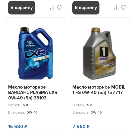
В корзину
В корзину
Масло моторное
Масло моторное MOBIL
BARDAHL PLASMA LXR
1 FS 0W-40 (5л) 157717
0W-40 (5л) 33103
Объем:
5 л
Объем:
5 л
Вязкость:
0W-40
Вязкость:
0W-40
16 680
7 860
₽
₽