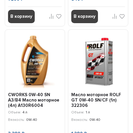
В корзину
В корзину
CWORKS 0W-40 SN
Масло моторное ROLF
A3/B4 Масло моторное
GT 0W-40 SN/CF (1л)
(4л) A130R6004
322306
Объем:
4 л
Объем:
1 л
Вязкость:
0W-40
Вязкость:
0W-40