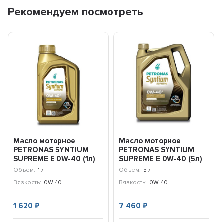
Рекомендуем посмотреть
Масло моторное
Масло моторное
PETRONAS SYNTIUM
PETRONAS SYNTIUM
SUPREME E 0W-40 (1л)
SUPREME E 0W-40 (5л)
71227E18EU
71227M12EU
Объем:
1 л
Объем:
5 л
Вязкость:
0W-40
Вязкость:
0W-40
1 620
7 460
₽
₽