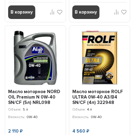
В корзину
В корзину
Масло моторное NORD
Масло моторное ROLF
OIL Premium N 0W-40
ULTRA 0W-40 A3/B4
SN/CF (5л) NRL098
SN/CF (4л) 322948
Объем:
5 л
Объем:
4 л
Вязкость:
0W-40
Вязкость:
0W-40
2 110
4 560
₽
₽