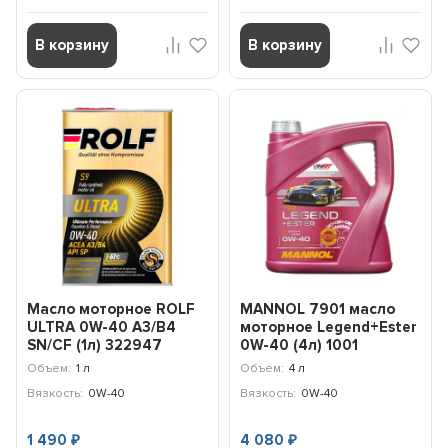
В корзину
В корзину
Масло моторное ROLF
MANNOL 7901 масло
ULTRA 0W-40 A3/B4
моторное Legend+Ester
SN/CF (1л) 322947
0W-40 (4л) 1001
Объем:
1 л
Объем:
4 л
Вязкость:
0W-40
Вязкость:
0W-40
1 490
4 080
₽
₽