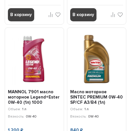
В корзину
В корзину
MANNOL 7901 масло
Масло моторное
моторное Legend+Ester
SINTEC PREMIUM 0W-40
0W-40 (1л) 1000
SP/CF A3/B4 (1л)
322777
Объем:
1 л
Объем:
1 л
Вязкость:
0W-40
Вязкость:
0W-40
1 200
840
₽
₽