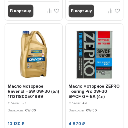
В корзину
В корзину
Масло моторное
Масло моторное ZEPRO
Ravenol HSW 0W-30 (5л)
Touring Pro 0W-30
111211800501999
SP/CF GF-6A (4л)
42520040
Объем:
5 л
Объем:
4 л
Вязкость:
0W-30
Вязкость:
0W-30
10 130
4 870
₽
₽