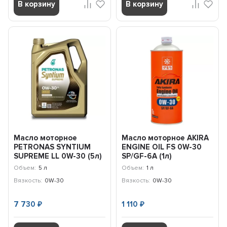
В корзину
В корзину
Масло моторное
Масло моторное AKIRA
PETRONAS SYNTIUM
ENGINE OIL FS 0W-30
SUPREME LL 0W-30 (5л)
SP/GF-6A (1л)
71226M12EU
A00032233-001
Объем:
5 л
Объем:
1 л
Вязкость:
0W-30
Вязкость:
0W-30
7 730
1 110
₽
₽