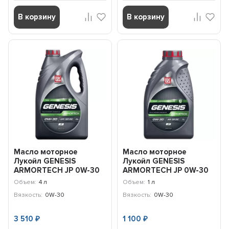
В корзину
В корзину
Масло моторное
Масло моторное
Лукойл GENESIS
Лукойл GENESIS
ARMORTECH JP 0W-30
ARMORTECH JP 0W-30
(4л) 3173837
(1л) 3173835
Объем:
4 л
Объем:
1 л
Вязкость:
0W-30
Вязкость:
0W-30
3 510
1 100
₽
₽