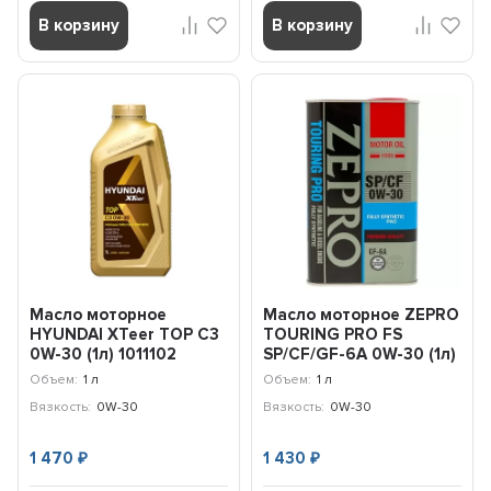
В корзину
В корзину
Масло моторное
Масло моторное ZEPRO
HYUNDAI XTeer TOP C3
TOURING PRO FS
0W-30 (1л) 1011102
SP/CF/GF-6A 0W-30 (1л)
4252-001-0
Объем:
1 л
Объем:
1 л
Вязкость:
0W-30
Вязкость:
0W-30
1 470
1 430
₽
₽