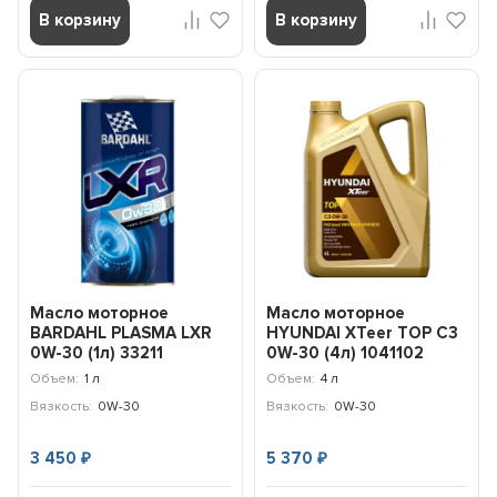
В корзину
В корзину
Масло моторное
Масло моторное
BARDAHL PLASMA LXR
HYUNDAI XTeer TOP C3
0W-30 (1л) 33211
0W-30 (4л) 1041102
Объем:
1 л
Объем:
4 л
Вязкость:
0W-30
Вязкость:
0W-30
3 450
5 370
₽
₽