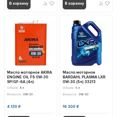
В корзину
В корзину
Масло моторное AKIRA
Масло моторное
ENGINE OIL FS 0W-30
BARDAHL PLASMA LXR
SP/GF-6A (4л)
0W-30 (5л) 33213
A00032234-004
Объем:
4 л
Объем:
5 л
Вязкость:
0W-30
Вязкость:
0W-30
4 130
16 300
₽
₽