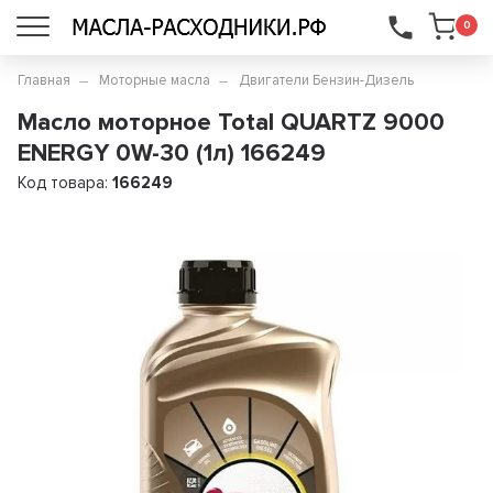
...
0
Главная
Моторные масла
Двигатели Бензин-Дизель
Масло моторное Total QUARTZ 9000
ENERGY 0W-30 (1л) 166249
Код товара:
166249