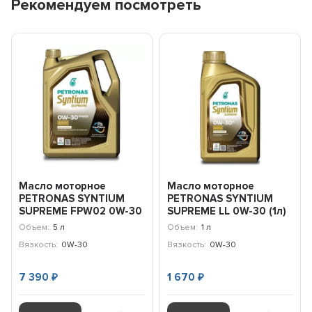
Рекомендуем посмотреть
Масло моторное
Масло моторное
PETRONAS SYNTIUM
PETRONAS SYNTIUM
SUPREME FPW02 0W-30
SUPREME LL 0W-30 (1л)
(5л) 71231M12EU
71226E18EU
Объем:
5 л
Объем:
1 л
Вязкость:
0W-30
Вязкость:
0W-30
7 390
1 670
₽
₽