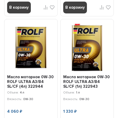
В корзину
В корзину
Масло моторное 0W-30
Масло моторное 0W-30
ROLF ULTRA A3/B4
ROLF ULTRA A3/B4
SL/CF (4л) 322944
SL/CF (1л) 322943
Объем:
4 л
Объем:
1 л
Вязкость:
0W-30
Вязкость:
0W-30
4 060
1 330
₽
₽