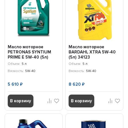
Масло моторное
Масло моторное
PETRONAS SYNTIUM
BARDAHL ХTRA 5W-40
PRIME E 5W-40 (5л)
(5л) 34123
71243M12EU
Объем:
5 л
Объем:
5 л
Вязкость:
5W-40
Вязкость:
5W-40
5 610
8 620
₽
₽
В корзину
В корзину