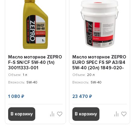
Масло моторное ZEPRO
Масло моторное ZEPRO
F-S SN/CF 5W-40 (1л)
EURO SPEC FS SP A3/B4
30011333-001
5W-40 (20л) 1849-020-
0
Объем:
1 л
Объем:
20 л
Вязкость:
5W-40
Вязкость:
5W-40
1 080
23 470
₽
₽
В корзину
В корзину