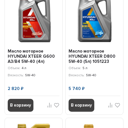
Масло моторное
Масло моторное
HYUNDAI XTEER G600
HYUNDAI XTEER D800
A3/B4 5W-40 (4л)
5W-40 (5л) 1051223
1047002
Объем:
4 л
Объем:
5 л
Вязкость:
5W-40
Вязкость:
5W-40
2 820
5 740
₽
₽
В корзину
В корзину