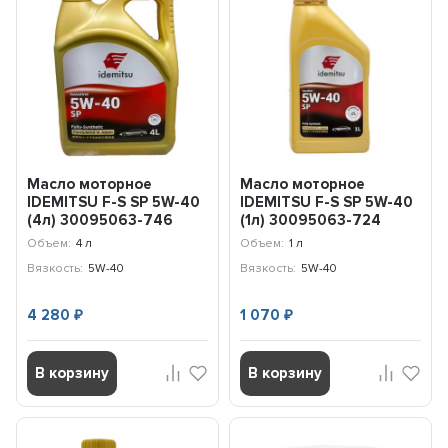
Масло моторное
Масло моторное
IDEMITSU F-S SP 5W-40
IDEMITSU F-S SP 5W-40
(4л) 30095063-746
(1л) 30095063-724
Объем:
4 л
Объем:
1 л
Вязкость:
5W-40
Вязкость:
5W-40
4 280
1 070
₽
₽
В корзину
В корзину