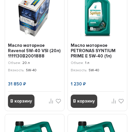
Масло моторное
Масло моторное
Ravenol 5W-40 VSI (20л)
PETRONAS SYNTIUM
1111130B2001888
PRIME E 5W-40 (1л)
71243E18EU
Объем:
20 л
Объем:
1 л
Вязкость:
5W-40
Вязкость:
5W-40
31 850
1 230
₽
₽
В корзину
В корзину