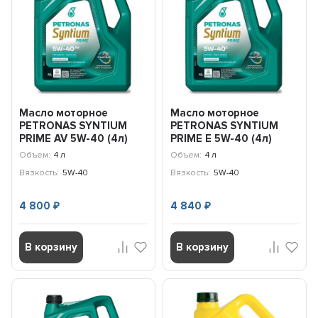
Масло моторное
Масло моторное
PETRONAS SYNTIUM
PETRONAS SYNTIUM
PRIME AV 5W-40 (4л)
PRIME E 5W-40 (4л)
71242K1YEU
71243K1YEU
Объем:
4 л
Объем:
4 л
Вязкость:
5W-40
Вязкость:
5W-40
4 800
4 840
₽
₽
В корзину
В корзину