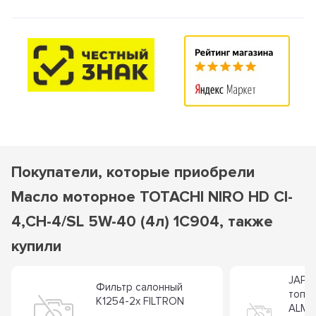
Покупатели, которые приобрели
Масло моторное TOTACHI NIRO HD CI-
4,CH-4/SL 5W-40 (4л) 1C904, также
купили
JAPA
Фильтр салонный
топл
K1254-2x FILTRON
ALME