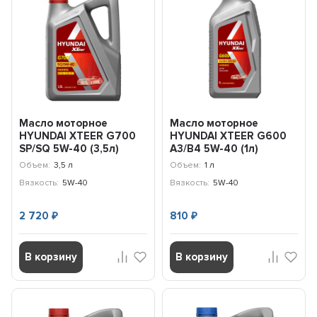
Масло моторное
Масло моторное
HYUNDAI XTEER G700
HYUNDAI XTEER G600
SP/SQ 5W-40 (3,5л)
A3/B4 5W-40 (1л)
1071136
1017002
Объем:
3,5 л
Объем:
1 л
Вязкость:
5W-40
Вязкость:
5W-40
2 720
810
₽
₽
В корзину
В корзину