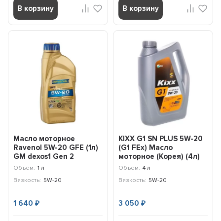
В корзину
В корзину
Масло моторное
KIXX G1 SN PLUS 5W-20
Ravenol 5W-20 GFE (1л)
(G1 FEx) Масло
GM dexos1 Gen 2
моторное (Корея) (4л)
111111100101999
L2100440E1
Объем:
1 л
Объем:
4 л
Вязкость:
5W-20
Вязкость:
5W-20
1 640
3 050
₽
₽