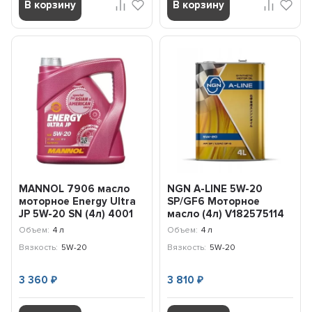
В корзину
В корзину
MANNOL 7906 масло
NGN A-LINE 5W-20
моторное Energy Ultra
SP/GF6 Моторное
JP 5W-20 SN (4л) 4001
масло (4л) V182575114
Объем:
4 л
Объем:
4 л
Вязкость:
5W-20
Вязкость:
5W-20
3 360
3 810
₽
₽