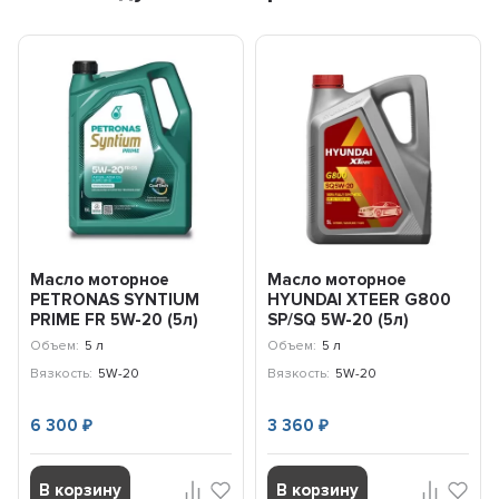
Масло моторное
Масло моторное
PETRONAS SYNTIUM
HYUNDAI XTEER G800
PRIME FR 5W-20 (5л)
SP/SQ 5W-20 (5л)
71236M12EU
1051124
Объем:
5 л
Объем:
5 л
Вязкость:
5W-20
Вязкость:
5W-20
6 300
3 360
₽
₽
В корзину
В корзину