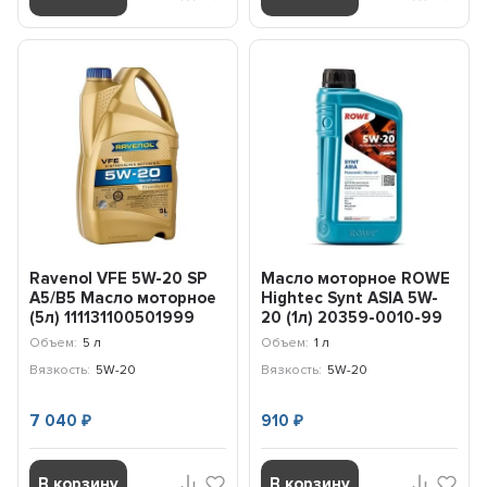
Ravenol VFE 5W-20 SP
Масло моторное ROWE
A5/B5 Масло моторное
Highteс Synt АSIA 5W-
(5л) 111131100501999
20 (1л) 20359-0010-99
Объем:
5 л
Объем:
1 л
Вязкость:
5W-20
Вязкость:
5W-20
7 040
910
₽
₽
В корзину
В корзину