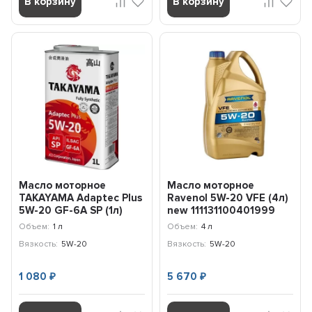
В корзину
В корзину
Масло моторное
Масло моторное
TAKAYAMA Adaptec Plus
Ravenol 5W-20 VFE (4л)
5W-20 GF-6А SР (1л)
new 111131100401999
605588
Объем:
1 л
Объем:
4 л
Вязкость:
5W-20
Вязкость:
5W-20
1 080
5 670
₽
₽