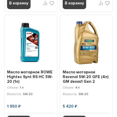
В корзину
В корзину
Масло моторное ROWE
Масло моторное
Hightес Synt RS HC 5W-
Ravenol 5W-20 GFE (4л)
20 (1л)
GM dexos1 Gen 2
111111100401999
Объем:
1 л
Объем:
4 л
Вязкость:
5W-20
Вязкость:
5W-20
1 950
5 420
₽
₽