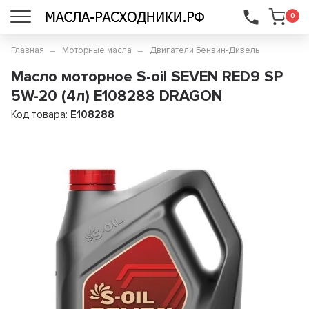
...
0
Главная
Моторные масла
Двигатели Бензин-Дизель
Масло моторное S-oil SEVEN RED9 SP
5W-20 (4л) E108288 DRAGON
Код товара:
E108288