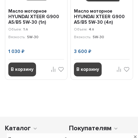
Масло моторное
Масло моторное
HYUNDAI XTEER G900
HYUNDAI XTEER G900
A5/B5 5W-30 (1л)
A5/B5 5W-30 (4л)
1017004
1047004
Объем:
1 л
Объем:
4 л
Вязкость:
5W-30
Вязкость:
5W-30
1 030
3 600
₽
₽
В корзину
В корзину
Каталог
Покупателям