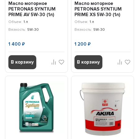
Масло моторное
Масло моторное
PETRONAS SYNTIUM
PETRONAS SYNTIUM
PRIME AV 5W-30 (1л)
PRIME XS 5W-30 (1л)
71234E18EU
71235E18EU
Объем:
1 л
Объем:
1 л
Вязкость:
5W-30
Вязкость:
5W-30
1 400
1 200
₽
₽
В корзину
В корзину