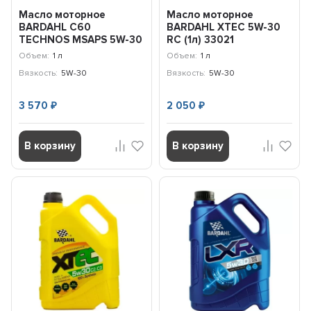
Масло моторное
Масло моторное
BARDAHL С60
BARDAHL XTEC 5W-30
TECHNOS MSAPS 5W-30
RC (1л) 33021
(1л) 342039
Объем:
1 л
Объем:
1 л
Вязкость:
5W-30
Вязкость:
5W-30
3 570
2 050
₽
₽
В корзину
В корзину