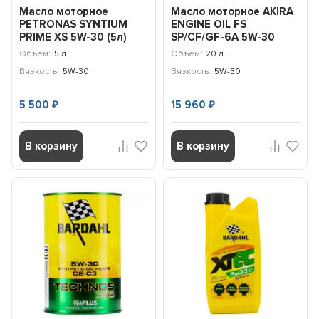
Масло моторное
Масло моторное AKIRA
PETRONAS SYNTIUM
ENGINE OIL FS
PRIME XS 5W-30 (5л)
SP/CF/GF-6A 5W-30
71235M12EU
(20л) A00032239-020
Объем:
5 л
Объем:
20 л
Вязкость:
5W-30
Вязкость:
5W-30
5 500
15 960
₽
₽
В корзину
В корзину