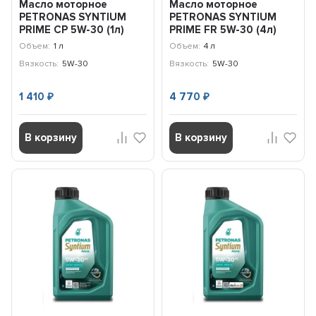
Масло моторное
Масло моторное
PETRONAS SYNTIUM
PETRONAS SYNTIUM
PRIME CP 5W-30 (1л)
PRIME FR 5W-30 (4л)
71233E18EU
71241K1YEU
Объем:
1 л
Объем:
4 л
Вязкость:
5W-30
Вязкость:
5W-30
1 410
4 770
₽
₽
В корзину
В корзину