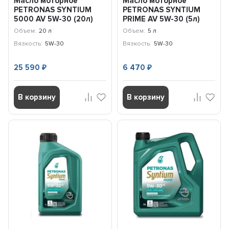
Масло моторное
Масло моторное
PETRONAS SYNTIUM
PETRONAS SYNTIUM
5000 AV 5W-30 (20л)
PRIME AV 5W-30 (5л)
70950RY1EU
71234M12EU
Объем:
20 л
Объем:
5 л
Вязкость:
5W-30
Вязкость:
5W-30
25 590
6 470
₽
₽
В корзину
В корзину