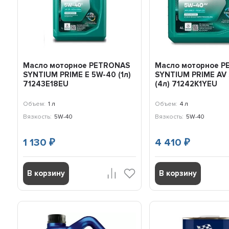
Масло моторное PETRONAS
Масло моторное 
SYNTIUM PRIME E 5W-40 (1л)
SYNTIUM PRIME AV
71243E18EU
(4л) 71242K1YEU
Объем:
1 л
Объем:
4 л
Вязкость:
5W-40
Вязкость:
5W-40
1 130
4 410
₽
₽
В корзину
В корзину