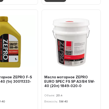
торное ZEPRO F-S
Масло моторное ZEPRO
40 (1л) 30011333-
EURO SPEC FS SP A3/B4 5W-
40 (20л) 1849-020-0
Объем:
20 л
-40
Вязкость:
5W-40