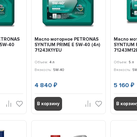
PETRONAS
Масло моторное PETRONAS
Масло мо
 5W-40
SYNTIUM PRIME E 5W-40 (4л)
SYNTIUM P
71243K1YEU
71243M12
Объем:
4 л
Объем:
5 л
Вязкость:
5W-40
Вязкость:
5W
4 840
5 160
₽
₽
В корзину
В корзин