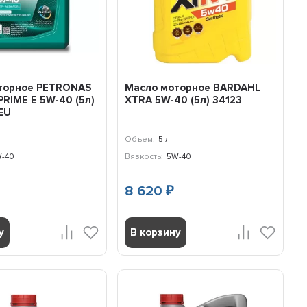
торное PETRONAS
Масло моторное BARDAHL
RIME E 5W-40 (5л)
ХTRA 5W-40 (5л) 34123
EU
Объем:
5 л
-40
Вязкость:
5W-40
8 620
₽
у
В корзину