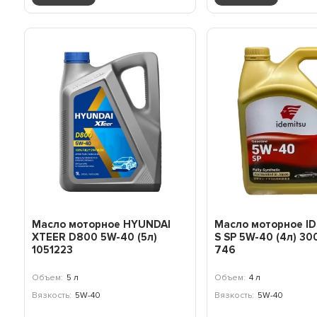
Масло моторное HYUNDAI
Масло моторное ID
XTEER D800 5W-40 (5л)
S SP 5W-40 (4л) 3
1051223
746
Объем:
5 л
Объем:
4 л
Вязкость:
5W-40
Вязкость:
5W-40