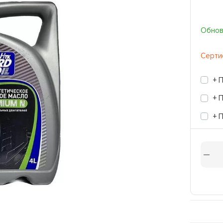
Обновл
Серти
+ 
+ 
+ 