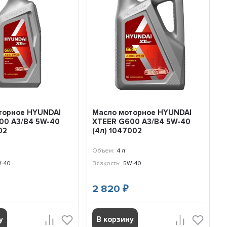
торное HYUNDAI
Масло моторное HYUNDAI
00 A3/B4 5W-40
XTEER G600 A3/B4 5W-40
02
(4л) 1047002
Объем:
4 л
-40
Вязкость:
5W-40
2 820
₽
у
В корзину