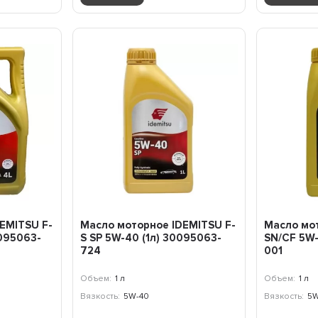
EMITSU F-
Масло моторное IDEMITSU F-
Масло мо
0095063-
S SP 5W-40 (1л) 30095063-
SN/CF 5W-
724
001
Объем:
1 л
Объем:
1 л
Вязкость:
5W-40
Вязкость:
5W