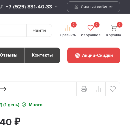
+7 (929) 831-40-33
Личный кабинет
0
0
0
Найти
Сравнить
Избранное
Корзина
Отзывы
Контакты
Акции-Скидки
 (1 день):
Много
640
₽