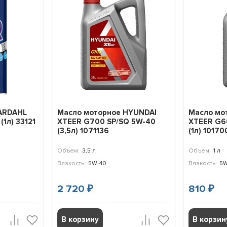
ARDAHL
Масло моторное HYUNDAI
Масло мо
1л) 33121
XTEER G700 SP/SQ 5W-40
XTEER G6
(3,5л) 1071136
(1л) 10170
Объем:
3,5 л
Объем:
1 л
Вязкость:
5W-40
Вязкость:
5W
2 720
810
₽
₽
В корзину
В корзин