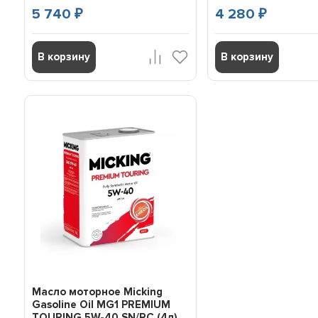
5 740
4 280
₽
₽
В корзину
В корзину
Масло моторное Micking
Gasoline Oil MG1 PREMIUM
TOURING 5W-40 SN/RC (4л)