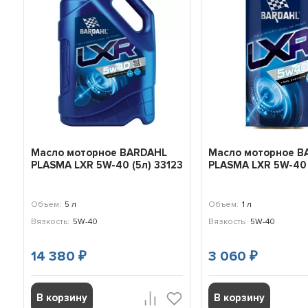
Масло моторное BARDAHL
Масло моторное B
PLASMA LXR 5W-40 (5л) 33123
PLASMA LXR 5W-40 (
Объем:
5 л
Объем:
1 л
Вязкость:
5W-40
Вязкость:
5W-40
14 380
3 060
₽
₽
В корзину
В корзину