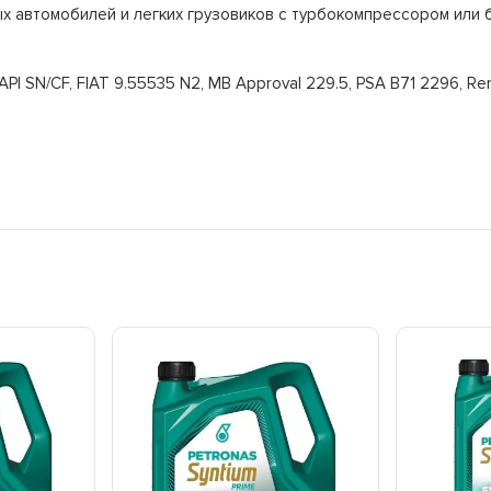
х автомобилей и легких грузовиков с турбокомпрессором или б
I SN/CF, FIAT 9.55535 N2, MB Approval 229.5, PSA B71 2296, Ren