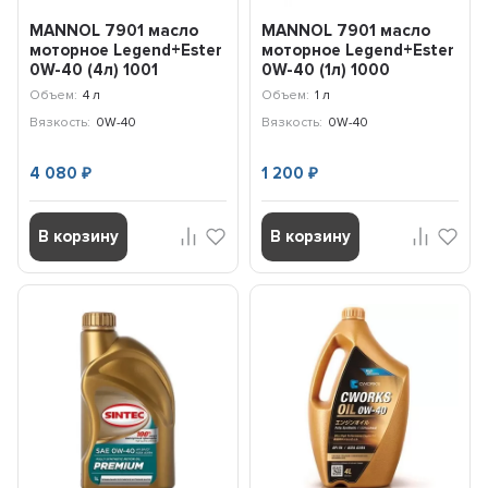
MANNOL 7901 масло
MANNOL 7901 масло
моторное Legend+Ester
моторное Legend+Ester
0W-40 (4л) 1001
0W-40 (1л) 1000
Объем:
4 л
Объем:
1 л
Вязкость:
0W-40
Вязкость:
0W-40
4 080
1 200
₽
₽
В корзину
В корзину