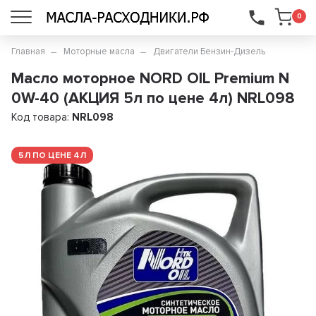
...
0
Главная
Моторные масла
Двигатели Бензин-Дизель
Масло моторное NORD OIL Premium N
0W-40 (АКЦИЯ 5л по цене 4л) NRL098
Код товара:
NRL098
5Л ПО ЦЕНЕ 4Л