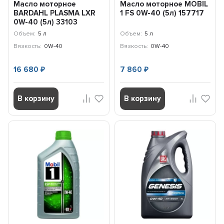
Масло моторное
Масло моторное MOBIL
BARDAHL PLASMA LXR
1 FS 0W-40 (5л) 157717
0W-40 (5л) 33103
Объем:
5 л
Объем:
5 л
Вязкость:
0W-40
Вязкость:
0W-40
16 680
7 860
₽
₽
В корзину
В корзину