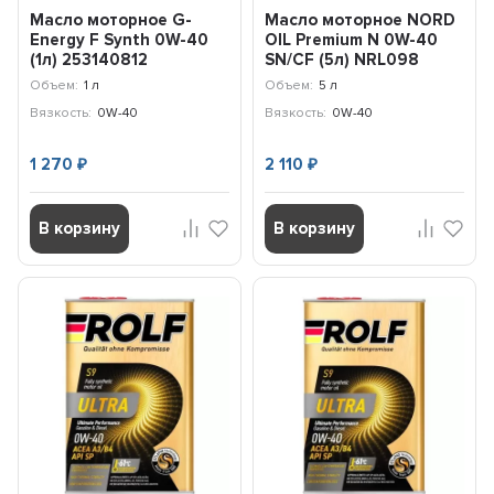
Масло моторное G-
Масло моторное NORD
Energy F Synth 0W-40
OIL Premium N 0W-40
(1л) 253140812
SN/CF (5л) NRL098
Объем:
1 л
Объем:
5 л
Вязкость:
0W-40
Вязкость:
0W-40
1 270
2 110
₽
₽
В корзину
В корзину