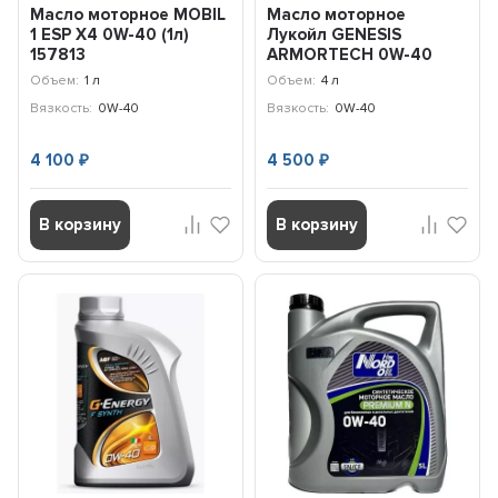
Масло моторное MOBIL
Масло моторное
1 ESP X4 0W-40 (1л)
Лукойл GENESIS
157813
ARMORTECH 0W-40
(4л) 3150665
Объем:
1 л
Объем:
4 л
Вязкость:
0W-40
Вязкость:
0W-40
4 100
4 500
₽
₽
В корзину
В корзину