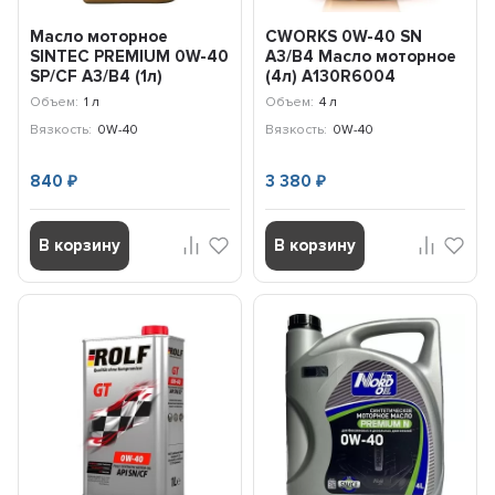
Масло моторное
CWORKS 0W-40 SN
SINTEC PREMIUM 0W-40
A3/B4 Масло моторное
SP/CF A3/B4 (1л)
(4л) A130R6004
322777
Объем:
1 л
Объем:
4 л
Вязкость:
0W-40
Вязкость:
0W-40
840
3 380
₽
₽
В корзину
В корзину