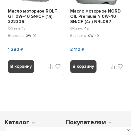
Масло моторное ROLF
Масло моторное NORD
GT 0W-40 SN/CF (1л)
OIL Premium N 0W-40
322306
SN/CF (4л) NRL097
Объем:
1 л
Объем:
4 л
Вязкость:
0W-40
Вязкость:
0W-40
1 280
2 110
₽
₽
В корзину
В корзину
Каталог
Покупателям