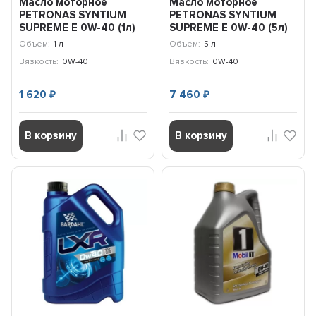
Масло моторное
Масло моторное
PETRONAS SYNTIUM
PETRONAS SYNTIUM
SUPREME E 0W-40 (1л)
SUPREME E 0W-40 (5л)
71227E18EU
71227M12EU
Объем:
1 л
Объем:
5 л
Вязкость:
0W-40
Вязкость:
0W-40
1 620
7 460
₽
₽
В корзину
В корзину