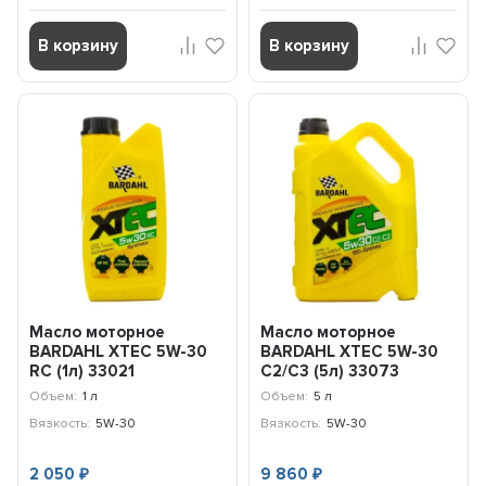
В корзину
В корзину
Масло моторное
Масло моторное
BARDAHL XTEC 5W-30
BARDAHL XTEC 5W-30
RC (1л) 33021
C2/C3 (5л) 33073
Объем:
1 л
Объем:
5 л
Вязкость:
5W-30
Вязкость:
5W-30
2 050
9 860
₽
₽