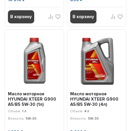
В корзину
В корзину
Масло моторное
Масло моторное
HYUNDAI XTEER G900
HYUNDAI XTEER G900
A5/B5 5W-30 (1л)
A5/B5 5W-30 (4л)
1017004
1047004
Объем:
1 л
Объем:
4 л
Вязкость:
5W-30
Вязкость:
5W-30