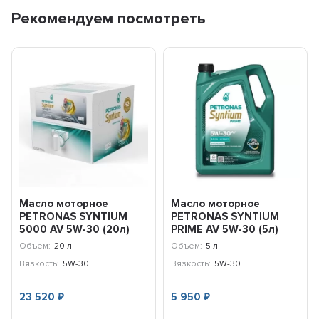
Рекомендуем посмотреть
Масло моторное
Масло моторное
PETRONAS SYNTIUM
PETRONAS SYNTIUM
5000 AV 5W-30 (20л)
PRIME AV 5W-30 (5л)
70950RY1EU
71234M12EU
Объем:
20 л
Объем:
5 л
Вязкость:
5W-30
Вязкость:
5W-30
23 520
5 950
₽
₽