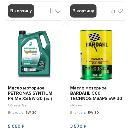
В корзину
В корзину
Масло моторное
Масло моторное
PETRONAS SYNTIUM
BARDAHL С60
PRIME XS 5W-30 (5л)
TECHNOS MSAPS 5W-30
71235M12EU
(1л) 342039
Объем:
5 л
Объем:
1 л
Вязкость:
5W-30
Вязкость:
5W-30
5 060
3 570
₽
₽