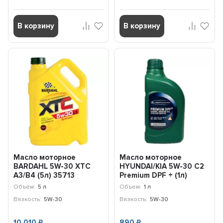
В корзину
В корзину
Масло моторное
Масло моторное
BARDAHL 5W-30 XTC
HYUNDAI/KIA 5W-30 C2
A3/B4 (5л) 35713
Premium DPF + (1л)
05200-00130
Объем:
5 л
Объем:
1 л
Вязкость:
5W-30
Вязкость:
5W-30
10 010
890
₽
₽