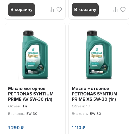
В корзину
В корзину
Масло моторное
Масло моторное
PETRONAS SYNTIUM
PETRONAS SYNTIUM
PRIME AV 5W-30 (1л)
PRIME XS 5W-30 (1л)
71234E18EU
71235E18EU
Объем:
1 л
Объем:
1 л
Вязкость:
5W-30
Вязкость:
5W-30
1 290
1 110
₽
₽