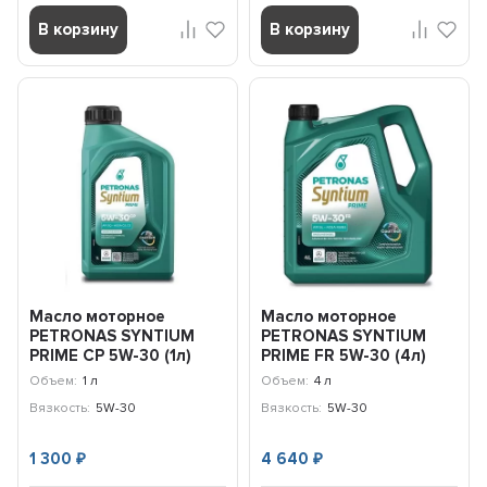
В корзину
В корзину
Масло моторное
Масло моторное
PETRONAS SYNTIUM
PETRONAS SYNTIUM
PRIME CP 5W-30 (1л)
PRIME FR 5W-30 (4л)
71233E18EU
71241K1YEU
Объем:
1 л
Объем:
4 л
Вязкость:
5W-30
Вязкость:
5W-30
1 300
4 640
₽
₽