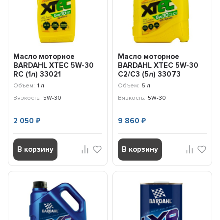
Масло моторное
Масло моторное
BARDAHL XTEC 5W-30
BARDAHL XTEC 5W-30
RC (1л) 33021
C2/C3 (5л) 33073
Объем:
1 л
Объем:
5 л
Вязкость:
5W-30
Вязкость:
5W-30
2 050
9 860
₽
₽
В корзину
В корзину