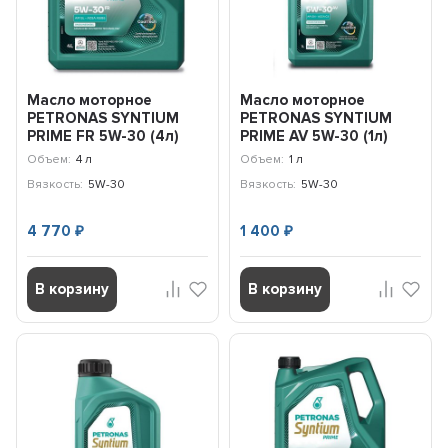
Масло моторное
Масло моторное
PETRONAS SYNTIUM
PETRONAS SYNTIUM
PRIME FR 5W-30 (4л)
PRIME AV 5W-30 (1л)
71241K1YEU
71234E18EU
Объем:
4 л
Объем:
1 л
Вязкость:
5W-30
Вязкость:
5W-30
4 770
1 400
₽
₽
В корзину
В корзину