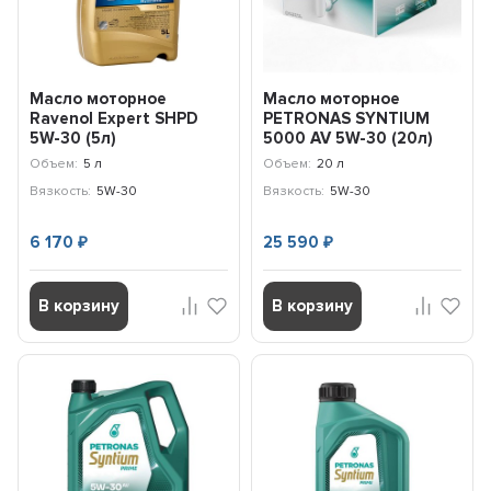
Масло моторное
Масло моторное
Ravenol Expert SHPD
PETRONAS SYNTIUM
5W-30 (5л)
5000 AV 5W-30 (20л)
112110400501999
70950RY1EU
Объем:
5 л
Объем:
20 л
Вязкость:
5W-30
Вязкость:
5W-30
6 170
25 590
₽
₽
В корзину
В корзину