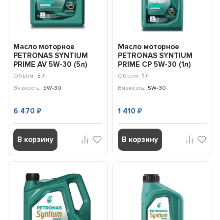
Масло моторное
Масло моторное
PETRONAS SYNTIUM
PETRONAS SYNTIUM
PRIME AV 5W-30 (5л)
PRIME CP 5W-30 (1л)
71234M12EU
71233E18EU
Объем:
5 л
Объем:
1 л
Вязкость:
5W-30
Вязкость:
5W-30
6 470
1 410
₽
₽
В корзину
В корзину