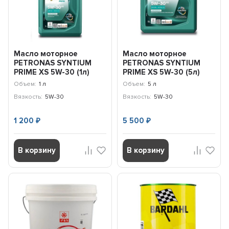
Масло моторное
Масло моторное
PETRONAS SYNTIUM
PETRONAS SYNTIUM
PRIME XS 5W-30 (1л)
PRIME XS 5W-30 (5л)
71235E18EU
71235M12EU
Объем:
1 л
Объем:
5 л
Вязкость:
5W-30
Вязкость:
5W-30
1 200
5 500
₽
₽
В корзину
В корзину