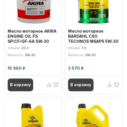
Масло моторное AKIRA
Масло моторное
ENGINE OIL FS
BARDAHL С60
SP/CF/GF-6A 5W-30
TECHNOS MSAPS 5W-30
(20л) A00032239-020
(1л) 342039
Объем:
20 л
Объем:
1 л
Вязкость:
5W-30
Вязкость:
5W-30
15 960
3 570
₽
₽
В корзину
В корзину