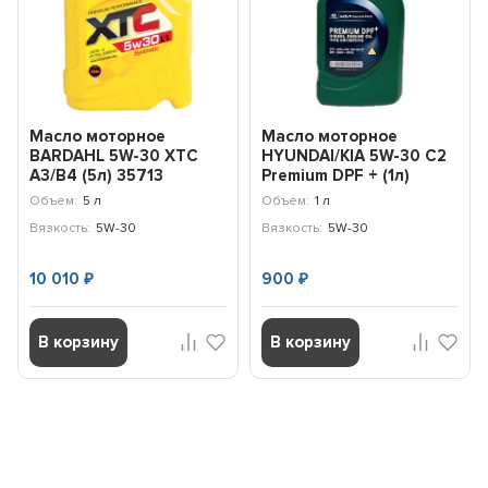
Масло моторное
Масло моторное
BARDAHL 5W-30 XTC
HYUNDAI/KIA 5W-30 C2
A3/B4 (5л) 35713
Premium DPF + (1л)
05200-00130
Объем:
5 л
Объем:
1 л
Вязкость:
5W-30
Вязкость:
5W-30
10 010
900
₽
₽
В корзину
В корзину