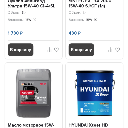
Лукойл Авангард
SINTEC EXTRA 2000
Ультра 15W-40 CI-4/SL
15W-40 SJ/CF (1л)
(5л) 3606555
600269
Объем:
5 л
Объем:
1 л
Вязкость:
15W-40
Вязкость:
15W-40
1 730
430
₽
₽
В корзину
В корзину
Масло моторное 15W-
HYUNDAI Xteer HD