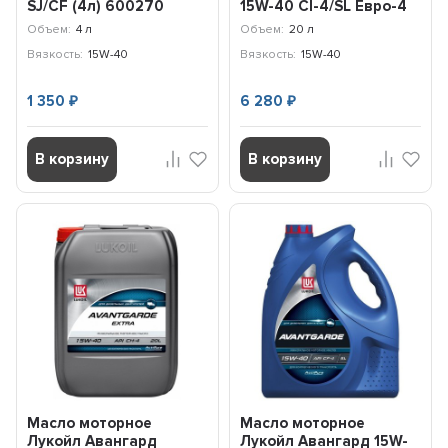
SJ/CF (4л) 600270
15W-40 CI-4/SL Евро-4
(20л) 40620869
Объем:
4 л
Объем:
20 л
Вязкость:
15W-40
Вязкость:
15W-40
1 350
6 280
₽
₽
В корзину
В корзину
Масло моторное
Масло моторное
Лукойл Авангард
Лукойл Авангард 15W-