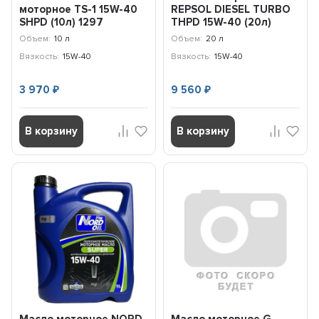
моторное TS-1 15W-40
REPSOL DIESEL TURBO
SHPD (10л) 1297
THPD 15W-40 (20л)
6421R
Объем:
10 л
Объем:
20 л
Вязкость:
15W-40
Вязкость:
15W-40
3 970
9 560
₽
₽
В корзину
В корзину
Масло моторное NORD
Масло моторное G-