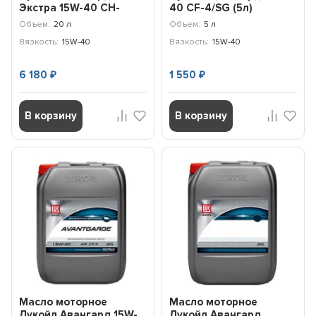
Экстра 15W-40 CH-
40 CF-4/SG (5л)
4/CG-4/SJ (20л)
3636301
Объем:
20 л
Объем:
5 л
3646545
Вязкость:
15W-40
Вязкость:
15W-40
6 180
1 550
₽
₽
В корзину
В корзину
Масло моторное
Масло моторное
Лукойл Авангард 15W-
Лукойл Авангард