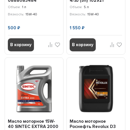
0888083484
4/SJ (5л) 102921
Объем:
1 л
Объем:
5 л
Вязкость:
15W-40
Вязкость:
15W-40
500
1 550
₽
₽
В корзину
В корзину
Масло моторное 15W-
Масло моторное
40 SINTEC EXTRA 2000
Pоснефть Revоluх D3