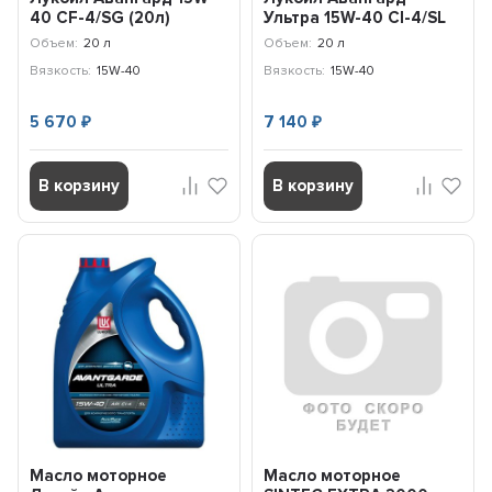
40 CF-4/SG (20л)
Ультра 15W-40 Cl-4/SL
3629005
(20л) 3607924
Объем:
20 л
Объем:
20 л
Вязкость:
15W-40
Вязкость:
15W-40
5 670
7 140
₽
₽
В корзину
В корзину
Масло моторное
Масло моторное