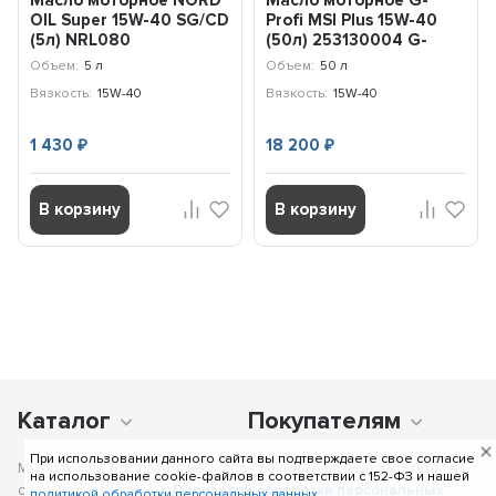
OIL Super 15W-40 SG/CD
Profi MSI Plus 15W-40
(5л) NRL080
(50л) 253130004 G-
Energy
Объем:
5 л
Объем:
50 л
Вязкость:
15W-40
Вязкость:
15W-40
1 430
18 200
₽
₽
В корзину
В корзину
Каталог
Покупателям
При использовании данного сайта вы подтверждаете свое согласие
Мы получаем и обрабатываем персональные данные посетителей
на использование cookie-файлов в соответствии c 152-ФЗ и нашей
сайта в соответствии с
Политикой обработки персональных
политикой обработки персональных данных