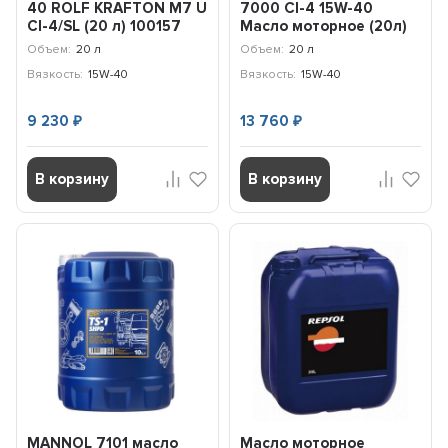
40 ROLF KRAFTON M7 U
7000 CI-4 15W-40
CI-4/SL (20 л) 100157
Масло моторное (20л)
1121003
Объем:
20 л
Объем:
20 л
Вязкость:
15W-40
Вязкость:
15W-40
9 230
13 760
₽
₽
В корзину
В корзину
MANNOL 7101 масло
Масло моторное