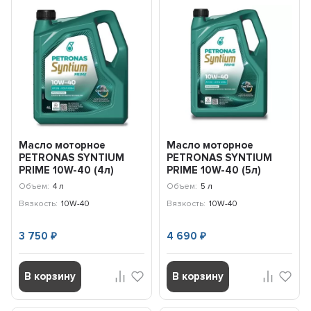
Масло моторное
Масло моторное
PETRONAS SYNTIUM
PETRONAS SYNTIUM
PRIME 10W-40 (4л)
PRIME 10W-40 (5л)
71244K1YEU
71244M12EU
Объем:
4 л
Объем:
5 л
Вязкость:
10W-40
Вязкость:
10W-40
3 750
4 690
₽
₽
В корзину
В корзину