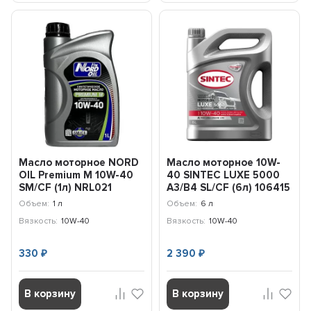
Масло моторное NORD
Масло моторное 10W-
OIL Premium М 10W-40
40 SINTEC LUXE 5000
SM/CF (1л) NRL021
A3/B4 SL/CF (6л) 106415
Объем:
1 л
Объем:
6 л
Вязкость:
10W-40
Вязкость:
10W-40
330
2 390
₽
₽
В корзину
В корзину