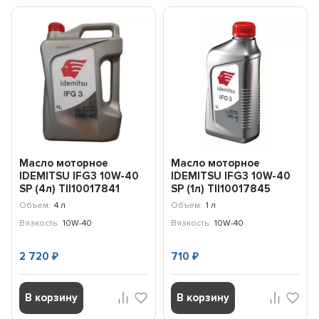
Масло моторное
Масло моторное
IDEMITSU IFG3 10W-40
IDEMITSU IFG3 10W-40
SP (4л) TII10017841
SP (1л) TII10017845
Объем:
4 л
Объем:
1 л
Вязкость:
10W-40
Вязкость:
10W-40
2 720
710
₽
₽
В корзину
В корзину