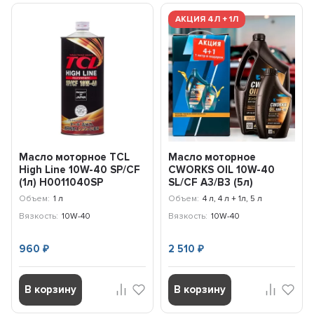
АКЦИЯ 4Л + 1Л
Масло моторное TCL
Масло моторное
High Line 10W-40 SP/CF
CWORKS OIL 10W-40
(1л) H0011040SP
SL/CF A3/B3 (5л)
(АКЦИЯ 4л+1л)
Объем:
1 л
Объем:
4 л, 4 л + 1л, 5 л
A130R4004A
Вязкость:
10W-40
Вязкость:
10W-40
960
2 510
₽
₽
В корзину
В корзину