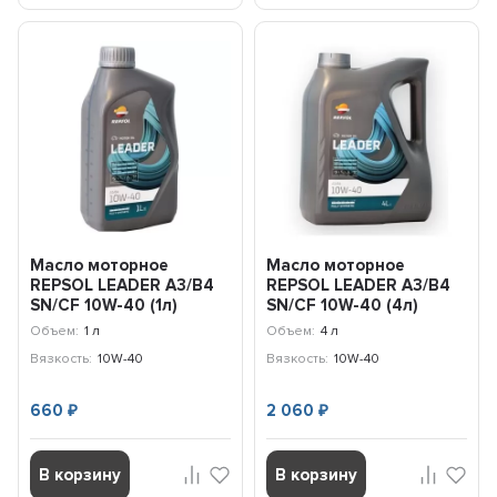
Масло моторное
Масло моторное
REPSOL LEADER A3/B4
REPSOL LEADER A3/B4
SN/CF 10W-40 (1л)
SN/CF 10W-40 (4л)
60396R
60395R
Объем:
1 л
Объем:
4 л
Вязкость:
10W-40
Вязкость:
10W-40
660
2 060
₽
₽
В корзину
В корзину