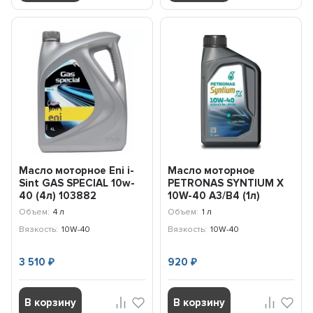
Масло моторное Eni i-
Масло моторное
Sint GAS SPECIAL 10w-
PETRONAS SYNTIUM X
40 (4л) 103882
10W-40 A3/B4 (1л)
70984E18EU
Объем:
4 л
Объем:
1 л
Вязкость:
10W-40
Вязкость:
10W-40
3 510
920
₽
₽
В корзину
В корзину