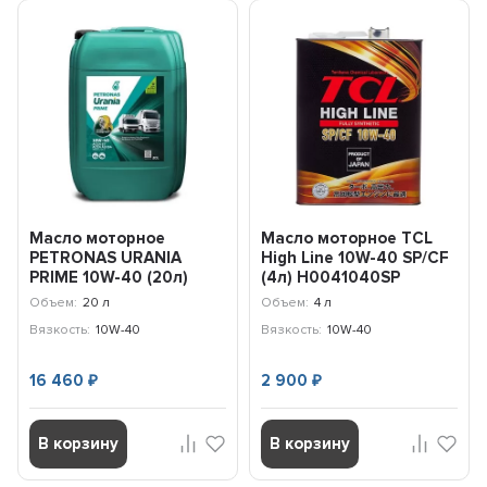
Масло моторное
Масло моторное TCL
PETRONAS URANIA
High Line 10W-40 SP/CF
PRIME 10W-40 (20л)
(4л) H0041040SP
88016R41EU
Объем:
20 л
Объем:
4 л
Вязкость:
10W-40
Вязкость:
10W-40
16 460
2 900
₽
₽
В корзину
В корзину