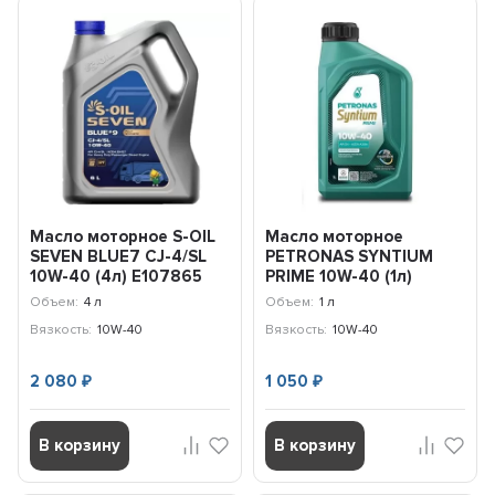
Масло моторное S-OIL
Масло моторное
SEVEN BLUE7 CJ-4/SL
PETRONAS SYNTIUM
10W-40 (4л) E107865
PRIME 10W-40 (1л)
71244E18EU
Объем:
4 л
Объем:
1 л
Вязкость:
10W-40
Вязкость:
10W-40
2 080
1 050
₽
₽
В корзину
В корзину