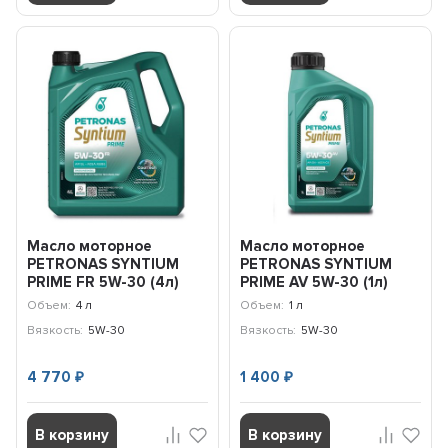
Масло моторное
Масло моторное
PETRONAS SYNTIUM
PETRONAS SYNTIUM
PRIME FR 5W-30 (4л)
PRIME AV 5W-30 (1л)
71241K1YEU
71234E18EU
Объем:
4 л
Объем:
1 л
Вязкость:
5W-30
Вязкость:
5W-30
4 770
1 400
₽
₽
В корзину
В корзину