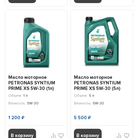
Масло моторное
Масло моторное
PETRONAS SYNTIUM
PETRONAS SYNTIUM
PRIME XS 5W-30 (1л)
PRIME XS 5W-30 (5л)
71235E18EU
71235M12EU
Объем:
1 л
Объем:
5 л
Вязкость:
5W-30
Вязкость:
5W-30
1 200
5 500
₽
₽
В корзину
В корзину