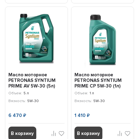
Масло моторное
Масло моторное
PETRONAS SYNTIUM
PETRONAS SYNTIUM
PRIME AV 5W-30 (5л)
PRIME CP 5W-30 (1л)
71234M12EU
71233E18EU
Объем:
5 л
Объем:
1 л
Вязкость:
5W-30
Вязкость:
5W-30
6 470
1 410
₽
₽
В корзину
В корзину