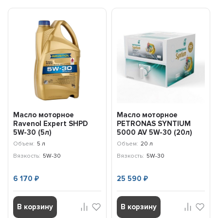
Масло моторное
Масло моторное
Ravenol Expert SHPD
PETRONAS SYNTIUM
5W-30 (5л)
5000 AV 5W-30 (20л)
112110400501999
70950RY1EU
Объем:
5 л
Объем:
20 л
Вязкость:
5W-30
Вязкость:
5W-30
6 170
25 590
₽
₽
В корзину
В корзину