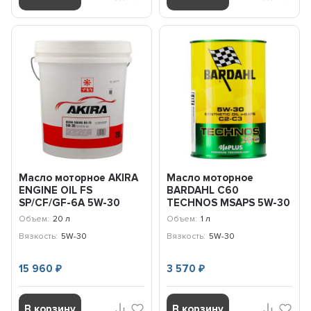
Масло моторное AKIRA
Масло моторное
ENGINE OIL FS
BARDAHL С60
SP/CF/GF-6A 5W-30
TECHNOS MSAPS 5W-30
(20л) A00032239-020
(1л) 342039
Объем:
20 л
Объем:
1 л
Вязкость:
5W-30
Вязкость:
5W-30
15 960
3 570
₽
₽
В корзину
В корзину