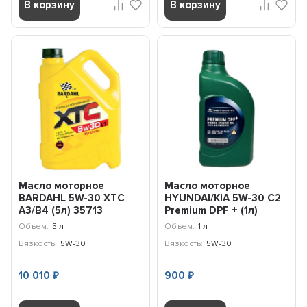
В корзину
В корзину
Масло моторное
Масло моторное
BARDAHL 5W-30 XTC
HYUNDAI/KIA 5W-30 C2
A3/B4 (5л) 35713
Premium DPF + (1л)
05200-00130
Объем:
5 л
Объем:
1 л
Вязкость:
5W-30
Вязкость:
5W-30
10 010
900
₽
₽