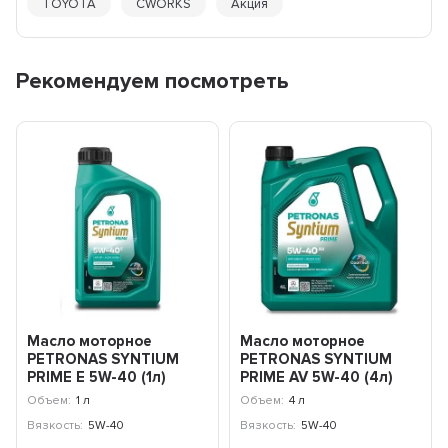
TOYOTA
CWORKS
Акция
Рекомендуем посмотреть
Масло моторное
Масло моторное
PETRONAS SYNTIUM
PETRONAS SYNTIUM
PRIME E 5W-40 (1л)
PRIME AV 5W-40 (4л)
71243E18EU
71242K1YEU
Объем:
1 л
Объем:
4 л
Вязкость:
5W-40
Вязкость:
5W-40