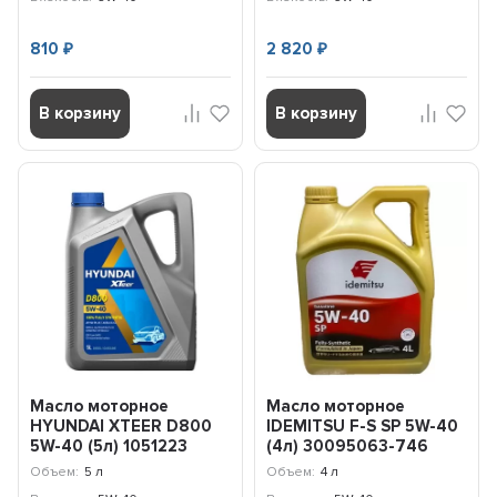
810
2 820
₽
₽
В корзину
В корзину
Масло моторное
Масло моторное
HYUNDAI XTEER D800
IDEMITSU F-S SP 5W-40
5W-40 (5л) 1051223
(4л) 30095063-746
Объем:
5 л
Объем:
4 л