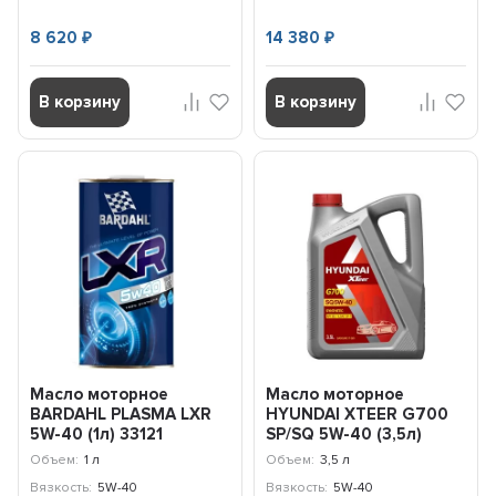
8 620
14 380
₽
₽
В корзину
В корзину
Масло моторное
Масло моторное
BARDAHL PLASMA LXR
HYUNDAI XTEER G700
5W-40 (1л) 33121
SP/SQ 5W-40 (3,5л)
1071136
Объем:
1 л
Объем:
3,5 л
Вязкость:
5W-40
Вязкость:
5W-40