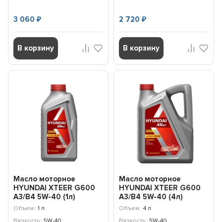
3 060
2 720
₽
₽
В корзину
В корзину
Масло моторное
Масло моторное
HYUNDAI XTEER G600
HYUNDAI XTEER G600
A3/B4 5W-40 (1л)
A3/B4 5W-40 (4л)
1017002
1047002
Объем:
1 л
Объем:
4 л
Вязкость:
5W-40
Вязкость:
5W-40