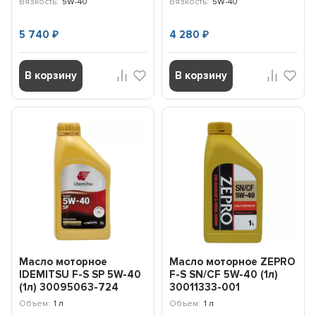
Вязкость:
5W-40
Вязкость:
5W-40
5 740
4 280
₽
₽
В корзину
В корзину
Масло моторное
Масло моторное ZEPRO
IDEMITSU F-S SP 5W-40
F-S SN/CF 5W-40 (1л)
(1л) 30095063-724
30011333-001
Объем:
1 л
Объем:
1 л