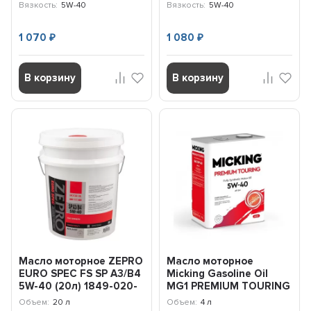
Вязкость:
5W-40
Вязкость:
5W-40
1 070
1 080
₽
₽
В корзину
В корзину
Масло моторное ZEPRO
Масло моторное
EURO SPEC FS SP A3/B4
Micking Gasoline Oil
5W-40 (20л) 1849-020-
MG1 PREMIUM TOURING
0
5W-40 SN/RC (4л)
Объем:
20 л
Объем:
4 л
OIL4066