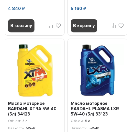
4 840
5 160
₽
₽
В корзину
В корзину
Масло моторное
Масло моторное
BARDAHL ХTRA 5W-40
BARDAHL PLASMA LXR
(5л) 34123
5W-40 (5л) 33123
Объем:
5 л
Объем:
5 л
Вязкость:
5W-40
Вязкость:
5W-40