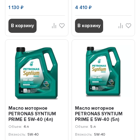
1 130
4 410
₽
₽
В корзину
В корзину
Масло моторное
Масло моторное
PETRONAS SYNTIUM
PETRONAS SYNTIUM
PRIME E 5W-40 (4л)
PRIME E 5W-40 (5л)
71243K1YEU
71243M12EU
Объем:
4 л
Объем:
5 л
Вязкость:
5W-40
Вязкость:
5W-40