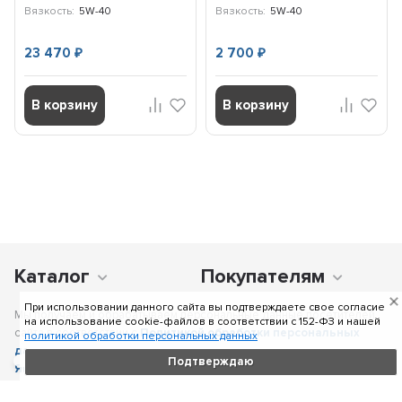
Вязкость:
5W-40
Вязкость:
5W-40
23 470
2 700
₽
₽
В корзину
В корзину
Каталог
Покупателям
При использовании данного сайта вы подтверждаете свое согласие
Мы получаем и обрабатываем персональные данные посетителей
на использование cookie-файлов в соответствии c 152-ФЗ и нашей
сайта в соответствии с
Политикой обработки персональных
политикой обработки персональных данных
данных
, в том числе с использованием сервиса аналитики
Подтверждаю
Яндекс.Метрика
. Отправка персональных данных с помощью
любой страницы сайта подразумевает согласие со всеми пунктами