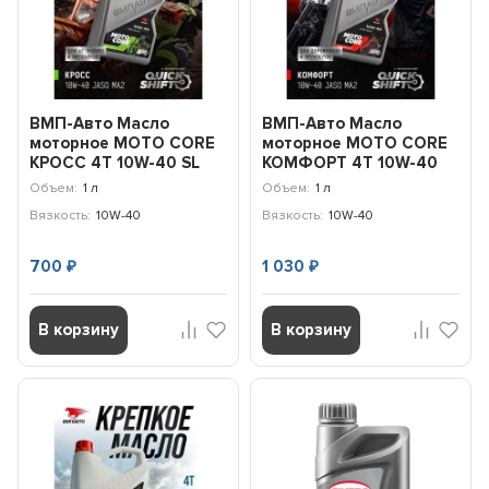
ВМП-Авто Масло
ВМП-Авто Масло
моторное MOTO CORE
моторное MOTO CORE
КРОСС 4T 10W-40 SL
КОМФОРТ 4T 10W-40
МА2 (1л) 9343
SL МА2 (1л) 9339
Объем:
1 л
Объем:
1 л
Вязкость:
10W-40
Вязкость:
10W-40
700
1 030
₽
₽
В корзину
В корзину