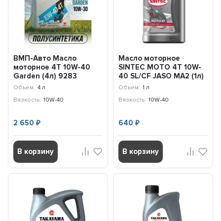
ВМП-Авто Масло
Масло моторное
моторное 4T 10W-40
SINTEC MOTO 4T 10W-
Garden (4л) 9283
40 SL/CF JASO MA2 (1л)
105773
Объем:
4 л
Объем:
1 л
Вязкость:
10W-40
Вязкость:
10W-40
2 650
640
₽
₽
В корзину
В корзину