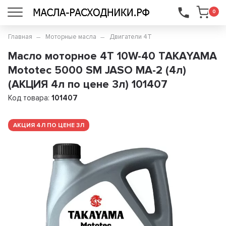
...
0
Главная
Моторные масла
Двигатели 4Т
Масло моторное 4T 10W-40 TAKAYAMA
Mototec 5000 SM JASO MA-2 (4л)
(АКЦИЯ 4л по цене 3л) 101407
Код товара:
101407
АКЦИЯ 4Л ПО ЦЕНЕ 3Л