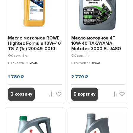
Масло моторное ROWE
Масло моторное 4T
Hightес Formula 10W-40
10W-40 TAKAYAMA
TS-Z (1л) 20049-0010-
Mototec 3000 SL JASO
99
MA-2 (4л) 6056121
Объем:
1 л
Объем:
4 л
Вязкость:
10W-40
Вязкость:
10W-40
1 780
2 770
₽
₽
В корзину
В корзину