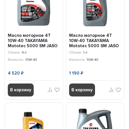
Масло моторное 4T
Масло моторное 4T
10W-40 TAKAYAMA
10W-40 TAKAYAMA
Mototec 5000 SM JASO
Mototec 5000 SM JASO
MA-2 (4л) 6056122
MA-2 (1л) 6056099
Объем:
4 л
Объем:
1 л
Вязкость:
10W-40
Вязкость:
10W-40
4 520
1 190
₽
₽
В корзину
В корзину