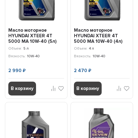
Масло моторное
Масло моторное
HYUNDAI XTEER 4T
HYUNDAI XTEER 4T
5000 MA 10W-40 (5л)
5000 MA 10W-40 (4л)
1051188
1041016
Объем:
5 л
Объем:
4 л
Вязкость:
10W-40
Вязкость:
10W-40
2 990
2 470
₽
₽
В корзину
В корзину