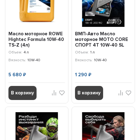
Масло моторное ROWE
ВМП-Авто Масло
Hightес Formula 10W-40
моторное MOTO CORE
TS-Z (4л)
СПОРТ 4T 10W-40 SL
20049004099
МА2 (1л) 9347
Объем:
4 л
Объем:
1 л
Вязкость:
10W-40
Вязкость:
10W-40
5 680
1 290
₽
₽
В корзину
В корзину