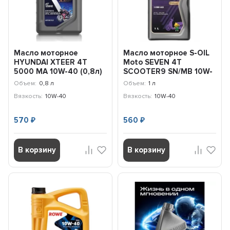
Масло моторное
Масло моторное S-OIL
HYUNDAI XTEER 4T
Moto SEVEN 4T
5000 MA 10W-40 (0,8л)
SCOOTER9 SN/MB 10W-
1011192
40 (1л) E107998
Объем:
0,8 л
Объем:
1 л
Вязкость:
10W-40
Вязкость:
10W-40
570
560
₽
₽
В корзину
В корзину