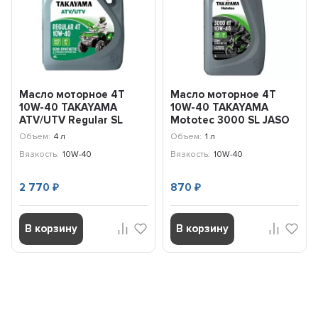
Масло моторное 4T
Масло моторное 4T
10W-40 TAKAYAMA
10W-40 TAKAYAMA
ATV/UTV Regular SL
Mototec 3000 SL JASO
JASO MA-2 (4л) 6056118
MA-2 (1л) 6056098
Объем:
4 л
Объем:
1 л
Вязкость:
10W-40
Вязкость:
10W-40
2 770
870
₽
₽
В корзину
В корзину