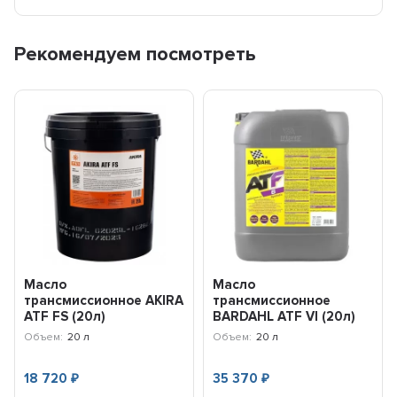
Рекомендуем посмотреть
Масло
Масло
трансмиссионное AKIRA
трансмиссионное
ATF FS (20л)
BARDAHL ATF VI (20л)
A00033245-020
36598
Объем:
20 л
Объем:
20 л
18 720
35 370
₽
₽