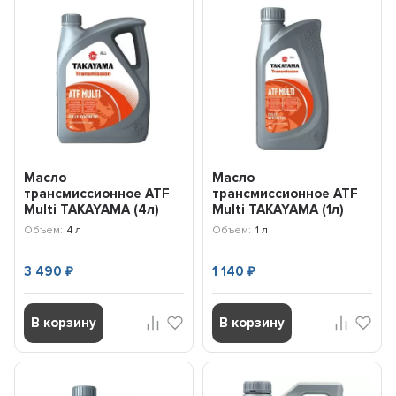
Масло
Масло
трансмиссионное ATF
трансмиссионное ATF
Multi TAKAYAMA (4л)
Multi TAKAYAMA (1л)
100480
101941
Объем:
4 л
Объем:
1 л
3 490
1 140
₽
₽
В корзину
В корзину