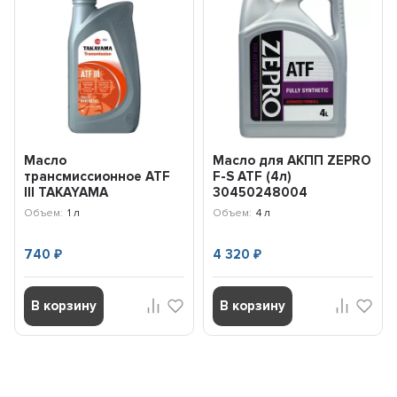
Масло
Масло для АКПП ZEPRO
трансмиссионное ATF
F-S ATF (4л)
lll TAKAYAMA
30450248004
Transmission (1л) 100452
Объем:
1 л
Объем:
4 л
740
4 320
₽
₽
В корзину
В корзину