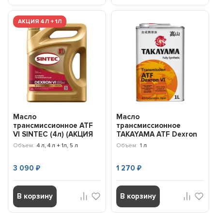
АКЦИЯ 4Л + 1Л
Масло
Масло
трансмиссионное ATF
трансмиссионное
VI SINTEC (4л) (АКЦИЯ
TAKAYAMA ATF Deхron
4л+1л) 101779
VI (1л) 605608
Объем:
4 л, 4 л + 1л, 5 л
Объем:
1 л
3 090
1 270
₽
₽
В корзину
В корзину