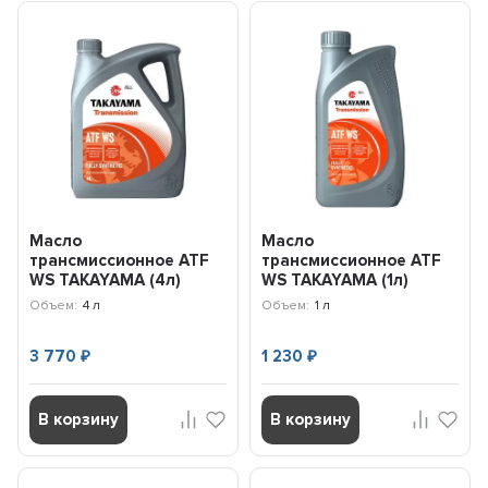
Масло
Масло
трансмиссионное ATF
трансмиссионное ATF
WS TAKAYAMA (4л)
WS TAKAYAMA (1л)
100757
101423
Объем:
4 л
Объем:
1 л
3 770
1 230
₽
₽
В корзину
В корзину