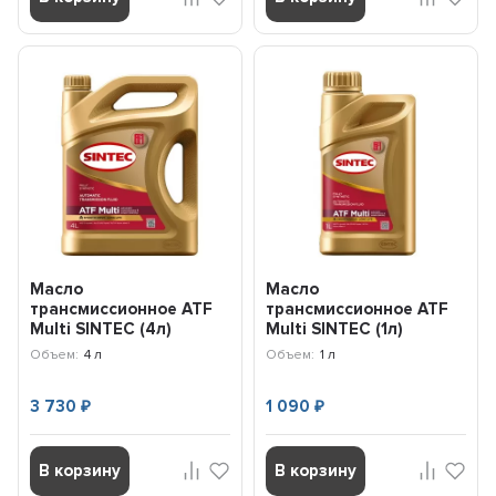
Масло
Масло
трансмиссионное ATF
трансмиссионное ATF
Multi SINTEC (4л)
Multi SINTEC (1л)
324710
324707
Объем:
4 л
Объем:
1 л
3 730
1 090
₽
₽
В корзину
В корзину