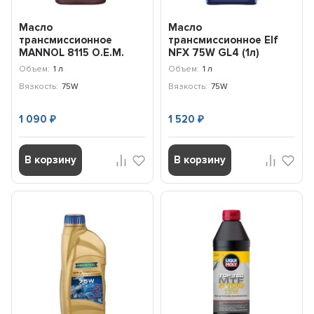
Масло
Масло
трансмиссионное
трансмиссионное Elf
MANNOL 8115 O.E.M.
NFX 75W GL4 (1л)
MTF-3 75W (1л) 81151P
223519
Объем:
1 л
Объем:
1 л
Вязкость:
75W
Вязкость:
75W
1 090
1 520
₽
₽
В корзину
В корзину