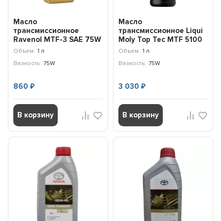
Масло
Масло
трансмиссионное
трансмиссионное Liqui
Ravenol MTF-3 SAE 75W
Moly Top Tec MTF 5100
(1л) 1221104-001-01-999
75W (1л) 20842
Объем:
1 л
Объем:
1 л
Вязкость:
75W
Вязкость:
75W
860
3 030
₽
₽
В корзину
В корзину