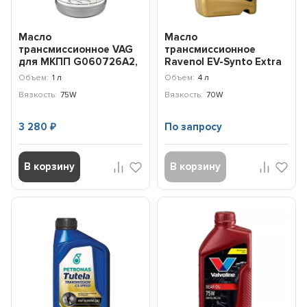
Масло
Масло
трансмиссионное VAG
трансмиссионное
для МКПП G060726A2,
Ravenol EV-Synto Extra
1л / G060726A2
Fluid 70W E-TF (4л)
Объем:
1 л
Объем:
4 л
121510100401999
Вязкость:
75W
Вязкость:
70W
3 280
По запросу
₽
В корзину
В корзину