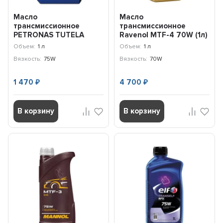
Масло
Масло
трансмиссионное
трансмиссионное
PETRONAS TUTELA
Ravenol MTF-4 70W (1л)
GEARFORCE 75W (1л)
122111300101999
Объем:
1 л
Объем:
1 л
76008E18EU
Вязкость:
75W
Вязкость:
70W
1 470
4 700
₽
₽
В корзину
В корзину