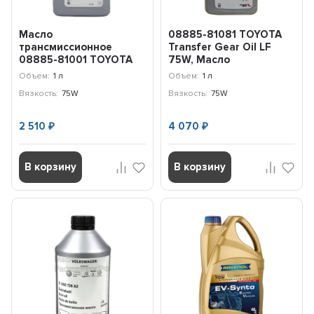
Масло
08885-81081 TOYOTA
транcмиссионное
Transfer Gear Oil LF
08885-81001 TOYOTA
75W, Масло
LV 75W (1л)
транcмиссионное (1л)
Объем:
1 л
Объем:
1 л
Вязкость:
75W
Вязкость:
75W
2 510
4 070
₽
₽
В корзину
В корзину