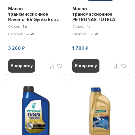
Масло
Масло
трансмиссионное
трансмиссионное
Ravenol EV-Synto Extra
PETRONAS TUTELA
Fluid 70W E-TF (1л)
EXPERYA 75W (1л)
Объем:
1 л
Объем:
1 л
121510100101999
76540E18EU
Вязкость:
70W
Вязкость:
75W
3 260
1 780
₽
₽
В корзину
В корзину