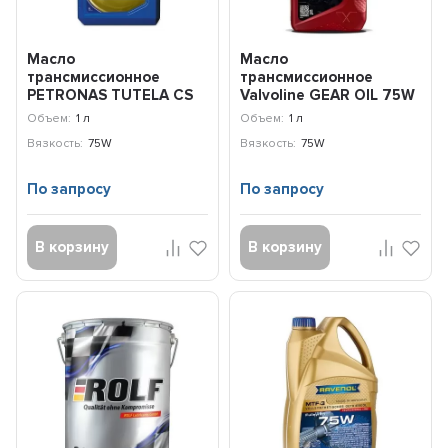
Масло
Масло
трансмиссионное
трансмиссионное
PETRONAS TUTELA CS
Valvoline GEAR OIL 75W
SPEED 75W (1л)
(1л) 886573
Объем:
1 л
Объем:
1 л
76012E18EU
Вязкость:
75W
Вязкость:
75W
По запросу
По запросу
В корзину
В корзину