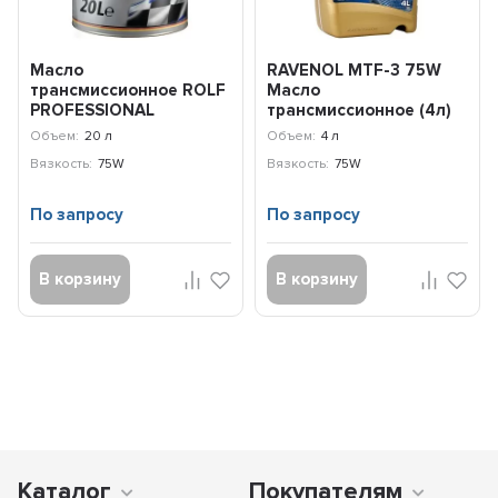
Масло
RAVENOL MTF-3 75W
трансмиссионное ROLF
Масло
PROFESSIONAL
трансмиссионное (4л)
DSG/DCT 75W (20л)
Объем:
20 л
Объем:
4 л
322910
Вязкость:
75W
Вязкость:
75W
По запросу
По запросу
В корзину
В корзину
Каталог
Покупателям