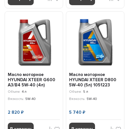
Масло моторное
Масло моторное
HYUNDAI XTEER G600
HYUNDAI XTEER D800
A3/B4 5W-40 (4л)
5W-40 (5л) 1051223
1047002
Объем:
4 л
Объем:
5 л
Вязкость:
5W-40
Вязкость:
5W-40
2 820
5 740
₽
₽
В корзину
В корзину