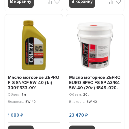
В корзину
В корзину
Масло моторное ZEPRO
Масло моторное ZEPRO
F-S SN/CF 5W-40 (1л)
EURO SPEC FS SP A3/B4
30011333-001
5W-40 (20л) 1849-020-
0
Объем:
1 л
Объем:
20 л
Вязкость:
5W-40
Вязкость:
5W-40
1 080
23 470
₽
₽