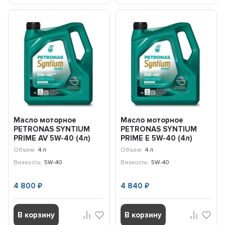
Масло моторное
Масло моторное
PETRONAS SYNTIUM
PETRONAS SYNTIUM
PRIME AV 5W-40 (4л)
PRIME E 5W-40 (4л)
71242K1YEU
71243K1YEU
Объем:
4 л
Объем:
4 л
Вязкость:
5W-40
Вязкость:
5W-40
4 800
4 840
₽
₽
В корзину
В корзину