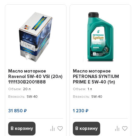
Масло моторное
Масло моторное
Ravenol 5W-40 VSI (20л)
PETRONAS SYNTIUM
1111130B2001888
PRIME E 5W-40 (1л)
71243E18EU
Объем:
20 л
Объем:
1 л
Вязкость:
5W-40
Вязкость:
5W-40
31 850
1 230
₽
₽
В корзину
В корзину