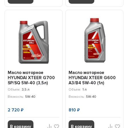
Масло моторное
Масло моторное
HYUNDAI XTEER G700
HYUNDAI XTEER G600
SP/SQ 5W-40 (3,5л)
A3/B4 5W-40 (1л)
1071136
1017002
Объем:
3,5 л
Объем:
1 л
Вязкость:
5W-40
Вязкость:
5W-40
2 720
810
₽
₽
В корзину
В корзину