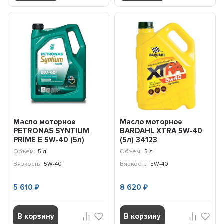
Масло моторное
Масло моторное
PETRONAS SYNTIUM
BARDAHL ХTRA 5W-40
PRIME E 5W-40 (5л)
(5л) 34123
71243M12EU
Объем:
5 л
Объем:
5 л
Вязкость:
5W-40
Вязкость:
5W-40
5 610
8 620
₽
₽
В корзину
В корзину