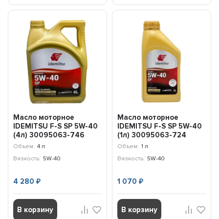
Масло моторное
Масло моторное
IDEMITSU F-S SP 5W-40
IDEMITSU F-S SP 5W-40
(4л) 30095063-746
(1л) 30095063-724
Объем:
4 л
Объем:
1 л
Вязкость:
5W-40
Вязкость:
5W-40
4 280
1 070
₽
₽
В корзину
В корзину