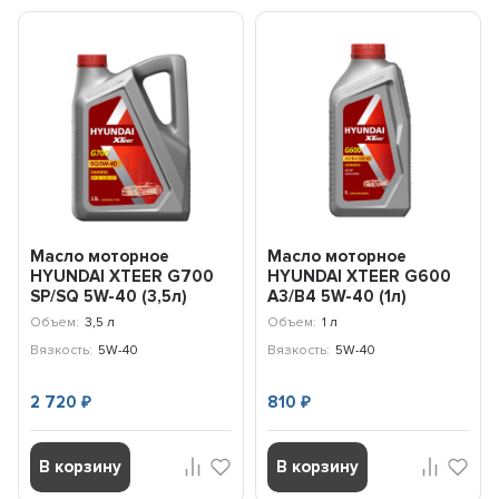
Масло моторное
Масло моторное
HYUNDAI XTEER G700
HYUNDAI XTEER G600
SP/SQ 5W-40 (3,5л)
A3/B4 5W-40 (1л)
1071136
1017002
Объем:
3,5 л
Объем:
1 л
Вязкость:
5W-40
Вязкость:
5W-40
2 720
810
₽
₽
В корзину
В корзину