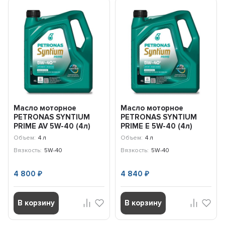
Масло моторное
Масло моторное
PETRONAS SYNTIUM
PETRONAS SYNTIUM
PRIME AV 5W-40 (4л)
PRIME E 5W-40 (4л)
71242K1YEU
71243K1YEU
Объем:
4 л
Объем:
4 л
Вязкость:
5W-40
Вязкость:
5W-40
4 800
4 840
₽
₽
В корзину
В корзину