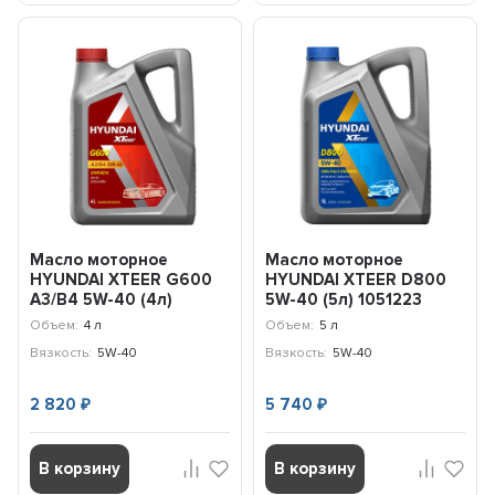
Масло моторное
Масло моторное
HYUNDAI XTEER G600
HYUNDAI XTEER D800
A3/B4 5W-40 (4л)
5W-40 (5л) 1051223
1047002
Объем:
4 л
Объем:
5 л
Вязкость:
5W-40
Вязкость:
5W-40
2 820
5 740
₽
₽
В корзину
В корзину