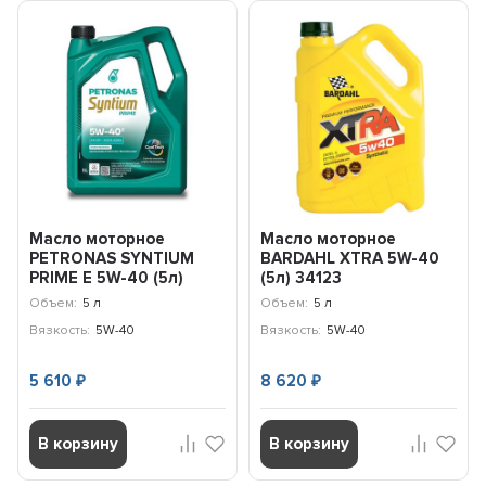
Масло моторное
Масло моторное
PETRONAS SYNTIUM
BARDAHL ХTRA 5W-40
PRIME E 5W-40 (5л)
(5л) 34123
71243M12EU
Объем:
5 л
Объем:
5 л
Вязкость:
5W-40
Вязкость:
5W-40
5 610
8 620
₽
₽
В корзину
В корзину