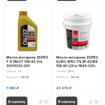
Масло моторное ZEPRO
Масло моторное ZEPRO
F-S SN/CF 5W-40 (1л)
EURO SPEC FS SP A3/B4
30011333-001
5W-40 (20л) 1849-020-
0
Объем:
1 л
Объем:
20 л
Вязкость:
5W-40
Вязкость:
5W-40
1 080
23 470
₽
₽
В корзину
В корзину