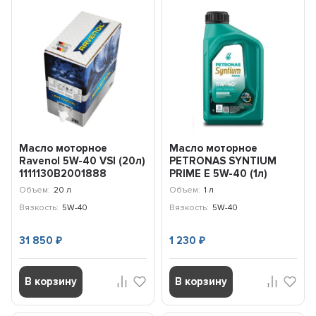
Масло моторное
Масло моторное
Ravenol 5W-40 VSI (20л)
PETRONAS SYNTIUM
1111130B2001888
PRIME E 5W-40 (1л)
71243E18EU
Объем:
20 л
Объем:
1 л
Вязкость:
5W-40
Вязкость:
5W-40
31 850
1 230
₽
₽
В корзину
В корзину