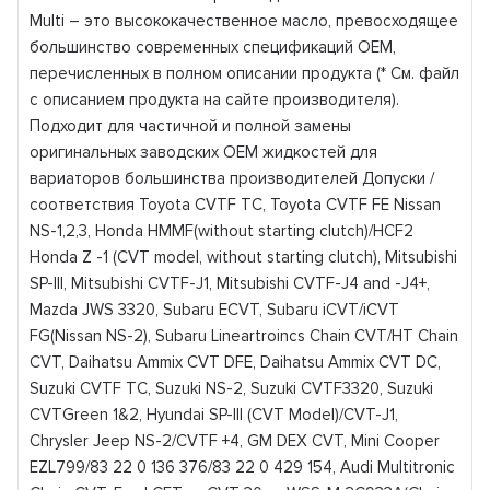
Multi – это высококачественное масло, превосходящее
большинство современных спецификаций OEM,
перечисленных в полном описании продукта (* См. файл
с описанием продукта на сайте производителя).
Подходит для частичной и полной замены
оригинальных заводских OEM жидкостей для
вариаторов большинства производителей Допуски /
соответствия Toyota CVTF TC, Toyota CVTF FE Nissan
NS-1,2,3, Honda HMMF(without starting clutch)/HCF2
Honda Z -1 (CVT model, without starting clutch), Mitsubishi
SP-III, Mitsubishi CVTF-J1, Mitsubishi CVTF-J4 and -J4+,
Mazda JWS 3320, Subaru ECVT, Subaru iCVT/iCVT
FG(Nissan NS-2), Subaru Lineartroincs Chain CVT/HT Chain
CVT, Daihatsu Ammix CVT DFE, Daihatsu Ammix CVT DC,
Suzuki CVTF TC, Suzuki NS-2, Suzuki CVTF3320, Suzuki
CVTGreen 1&2, Hyundai SP-III (CVT Model)/CVT-J1,
Chrysler Jeep NS-2/CVTF +4, GM DEX CVT, Mini Cooper
EZL799/83 22 0 136 376/83 22 0 429 154, Audi Multitronic