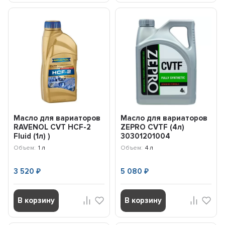
Масло для вариаторов
Масло для вариаторов
RAVENOL CVT HCF-2
ZEPRO CVTF (4л)
Fluid (1л) )
30301201004
121114200101999
Объем:
1 л
Объем:
4 л
3 520
5 080
₽
₽
В корзину
В корзину