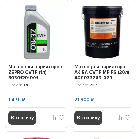
Масло для вариаторов
Масло для вариатора
ZEPRO CVTF (1л)
AKIRA CVTF MF FS (20л)
30301201001
A00033249-020
Объем:
1 л
Объем:
20 л
1 470
21 900
₽
₽
В корзину
В корзину