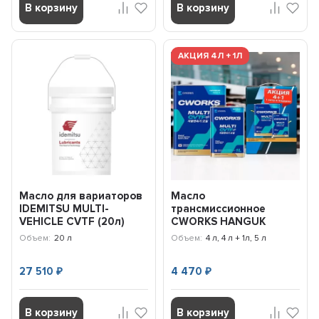
В корзину
В корзину
АКЦИЯ 4Л + 1Л
Масло для вариаторов
Масло
IDEMITSU MULTI-
трансмиссионное
VEHICLE CVTF (20л)
CWORKS HANGUK
30041220520
MULTI CVTF (5л)
Объем:
20 л
Объем:
4 л, 4 л + 1л, 5 л
(АКЦИЯ 4л+1л)
A22HR2004A
27 510
4 470
₽
₽
В корзину
В корзину