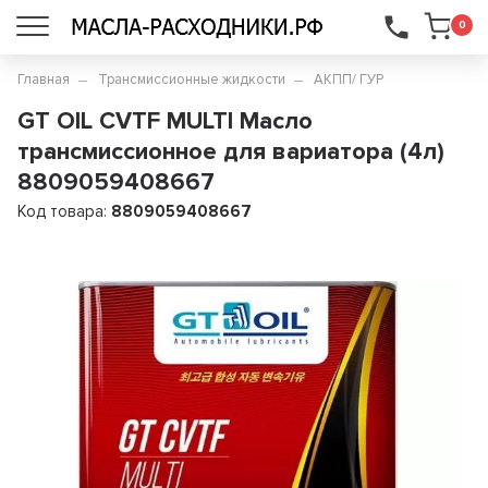
...
0
Главная
Трансмиссионные жидкости
АКПП/ ГУР
GT OIL CVTF MULTI Масло
трансмиссионное для вариатора (4л)
8809059408667
Код товара:
8809059408667