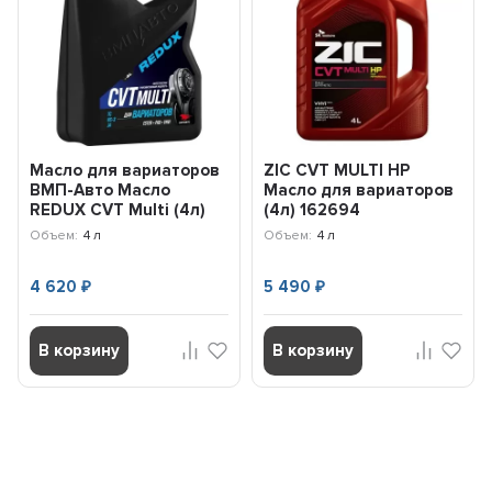
Масло для вариаторов
ZIC CVT MULTI HP
ВМП-Авто Масло
Масло для вариаторов
REDUX CVT Multi (4л)
(4л) 162694
9720
Объем:
4 л
Объем:
4 л
4 620
5 490
₽
₽
В корзину
В корзину