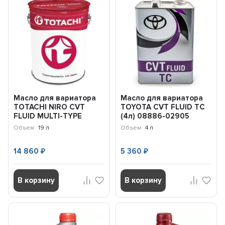
Масло для вариатора
Масло для вариатора
TOTACHI NIRO CVT
TOYOTA CVT FLUID TC
FLUID MULTI-TYPE
(4л) 08886-02905
(бесцветная) (19л)
Объем:
19 л
Объем:
4 л
22720
14 860
5 360
₽
₽
В корзину
В корзину