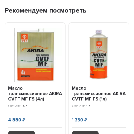
Рекомендуем посмотреть
Масло
Масло
трансмиссионное AKIRA
трансмиссионное AKIRA
CVTF MF FS (4л)
CVTF MF FS (1л)
A00033248-004
A00033247-001
Объем:
4 л
Объем:
1 л
4 880
1 330
₽
₽