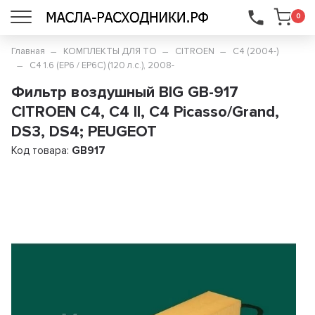
...
0
Главная
КОМПЛЕКТЫ ДЛЯ ТО
CITROEN
C4 (2004-)
C4 1.6 (EP6 / EP6C) (120 л.с.), 2008-
Фильтр воздушный BIG GB-917
CITROEN C4, C4 II, C4 Picasso/Grand,
DS3, DS4; PEUGEOT
Код товара:
GB917