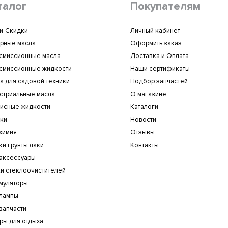
талог
Покупателям
и-Скидки
Личный кабинет
рные масла
Оформить заказ
смиссионные масла
Доставка и Оплата
смиссионные жидкости
Наши сертификаты
а для садовой техники
Подбор запчастей
стриальные масла
О магазине
исные жидкости
Каталоги
ки
Новости
химия
Отзывы
ки грунты лаки
Контакты
аксессуары
и стеклоочистителей
муляторы
лампы
запчасти
ры для отдыха