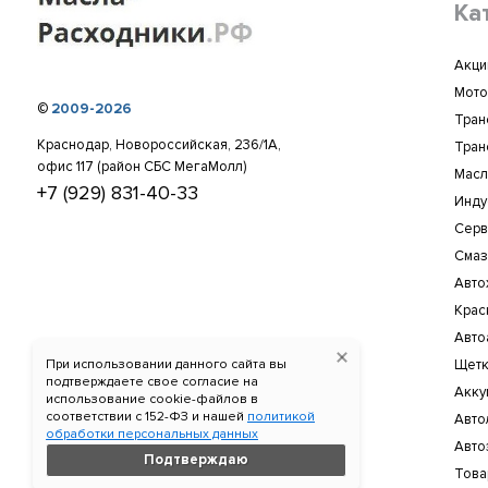
Ка
Акци
Мото
©
2009-2026
Тран
Краснодар, Новороссийская, 236/1А,
Тран
офис 117 (район СБС МегаМолл)
Масл
+7 (929) 831-40-33
Инду
Серв
Смаз
Авто
Крас
Авто
При использовании данного сайта вы
Щетк
подтверждаете свое согласие на
Акку
использование cookie-файлов в
соответствии c 152-ФЗ и нашей
политикой
Авто
обработки персональных данных
Авто
Подтверждаю
Това