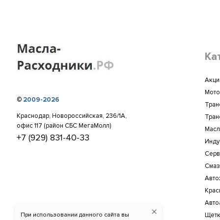
Ка
Акци
Мото
©
2009-2026
Тран
Краснодар, Новороссийская, 236/1А,
Тран
офис 117 (район СБС МегаМолл)
Масл
+7 (929) 831-40-33
Инду
Серв
Смаз
Авто
Крас
Авто
При использовании данного сайта вы
Щетк