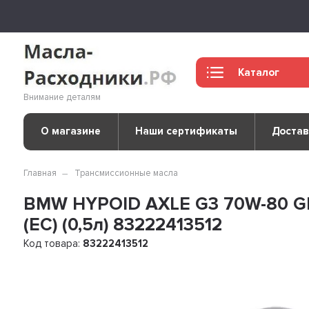
Каталог
Внимание деталям
О магазине
Наши сертификаты
Достав
Главная
Трансмиссионные масла
BMW HYPOID AXLE G3 70W-80 GL
(ЕС) (0,5л) 83222413512
Код товара:
83222413512