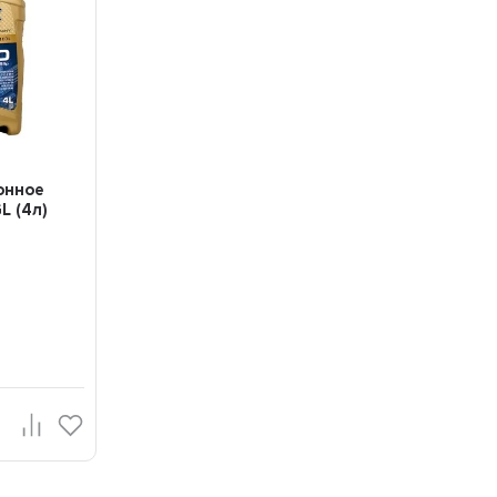
онное
L (4л)