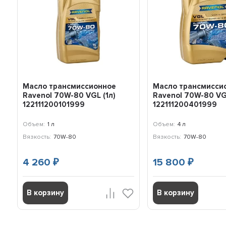
Масло трансмиссионное
Масло трансмисси
Ravenol 70W-80 VGL (1л)
Ravenol 70W-80 VG
122111200101999
122111200401999
Объем:
1 л
Объем:
4 л
Вязкость:
70W-80
Вязкость:
70W-80
4 260
15 800
₽
₽
В корзину
В корзину