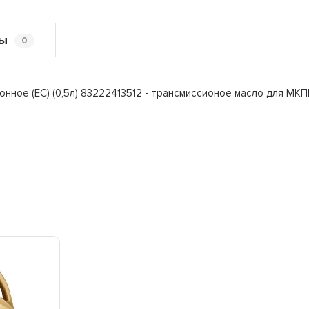
ы
0
ное (ЕС) (0,5л) 83222413512 - трансмиссионое масло для МК