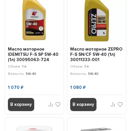
Масло моторное
Масло моторное ZEPRO
IDEMITSU F-S SP 5W-40
F-S SN/CF 5W-40 (1л)
(1л) 30095063-724
30011333-001
Объем:
1 л
Объем:
1 л
Вязкость:
5W-40
Вязкость:
5W-40
1 070
1 080
₽
₽
В корзину
В корзину