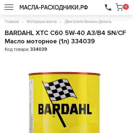
...
0
Главная
Моторные масла
Двигатели Бензин-Дизель
BARDAHL XTC C60 5W-40 A3/B4 SN/CF
Масло моторное (1л) 334039
Код товара:
334039