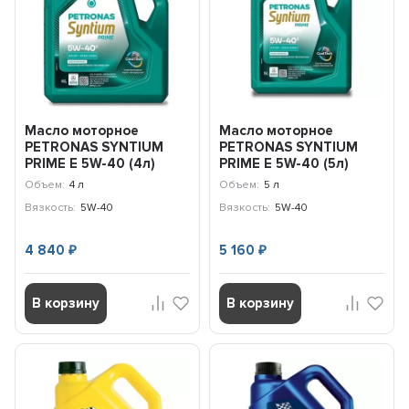
Масло моторное
Масло моторное
PETRONAS SYNTIUM
PETRONAS SYNTIUM
PRIME E 5W-40 (4л)
PRIME E 5W-40 (5л)
71243K1YEU
71243M12EU
Объем:
4 л
Объем:
5 л
Вязкость:
5W-40
Вязкость:
5W-40
4 840
5 160
₽
₽
В корзину
В корзину