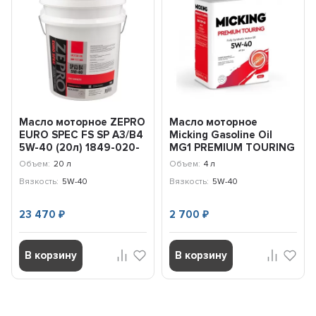
Масло моторное ZEPRO
Масло моторное
EURO SPEC FS SP A3/B4
Micking Gasoline Oil
5W-40 (20л) 1849-020-
MG1 PREMIUM TOURING
0
5W-40 SN/RC (4л)
Объем:
20 л
Объем:
4 л
OIL4066
Вязкость:
5W-40
Вязкость:
5W-40
23 470
2 700
₽
₽
В корзину
В корзину