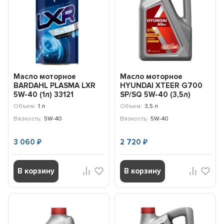
Масло моторное
Масло моторное
BARDAHL PLASMA LXR
HYUNDAI XTEER G700
5W-40 (1л) 33121
SP/SQ 5W-40 (3,5л)
1071136
Объем:
1 л
Объем:
3,5 л
Вязкость:
5W-40
Вязкость:
5W-40
3 060
2 720
₽
₽
В корзину
В корзину