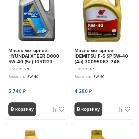
Масло моторное
Масло моторное
HYUNDAI XTEER D800
IDEMITSU F-S SP 5W-40
5W-40 (5л) 1051223
(4л) 30095063-746
Объем:
5 л
Объем:
4 л
Вязкость:
5W-40
Вязкость:
5W-40
5 740
4 280
₽
₽
В корзину
В корзину