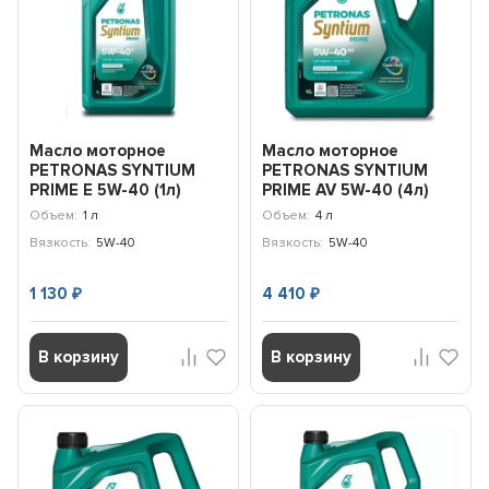
Масло моторное
Масло моторное
PETRONAS SYNTIUM
PETRONAS SYNTIUM
PRIME E 5W-40 (1л)
PRIME AV 5W-40 (4л)
71243E18EU
71242K1YEU
Объем:
1 л
Объем:
4 л
Вязкость:
5W-40
Вязкость:
5W-40
1 130
4 410
₽
₽
В корзину
В корзину