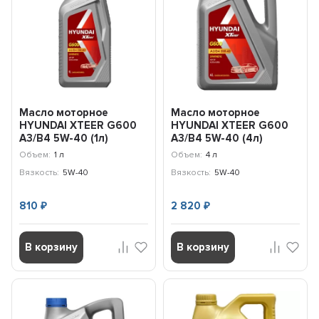
Масло моторное
Масло моторное
HYUNDAI XTEER G600
HYUNDAI XTEER G600
A3/B4 5W-40 (1л)
A3/B4 5W-40 (4л)
1017002
1047002
Объем:
1 л
Объем:
4 л
Вязкость:
5W-40
Вязкость:
5W-40
810
2 820
₽
₽
В корзину
В корзину