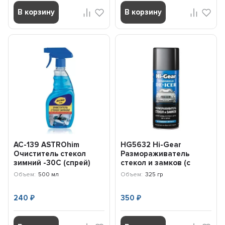
В корзину
В корзину
AC-139 ASTROhim
HG5632 Hi-Gear
Очиститель стекол
Размораживатель
зимний -30С (спрей)
стекол и замков (с
(500 мл)
трубочкой-
Объем:
500 мл
Объем:
325 гр
удлинителем) (325...
240
350
₽
₽