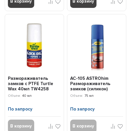
В корзину
В корзину
Размораживатель
AC-105 ASTROhim
замков с PTFE Turtle
Размораживатель
Wax 40мл TW4258
замков (силикон)
аэрозоль (75 мл)
Объем:
40 мл
Объем:
75 мл
По запросу
По запросу
В корзину
В корзину