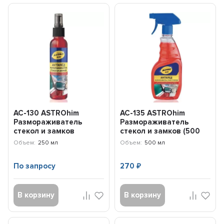
AC-130 ASTROhim
AC-135 ASTROhim
Размораживатель
Размораживатель
стекол и замков
стекол и замков (500
"Антилед" (250 мл)
мл)
Объем:
250 мл
Объем:
500 мл
По запросу
270
₽
В корзину
В корзину