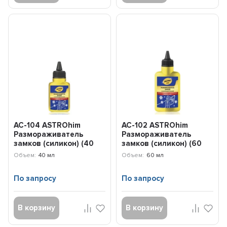
AC-104 ASTROhim
AC-102 ASTROhim
Размораживатель
Размораживатель
замков (силикон) (40
замков (силикон) (60
мл)
мл)
Объем:
40 мл
Объем:
60 мл
По запросу
По запросу
В корзину
В корзину