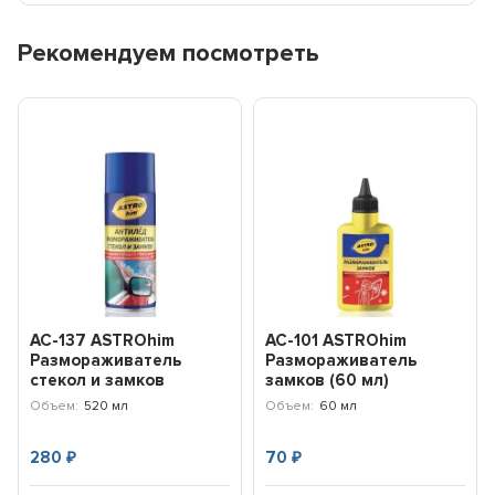
Рекомендуем посмотреть
AC-137 ASTROhim
AC-101 ASTROhim
Размораживатель
Размораживатель
стекол и замков
замков (60 мл)
"Антилед" (аэрозоль...
Объем:
520 мл
Объем:
60 мл
280
70
₽
₽