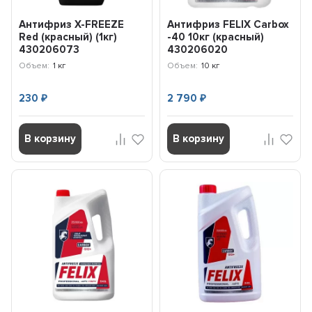
Антифриз X-FREEZE
Антифриз FELIX Carbox
Red (красный) (1кг)
-40 10кг (красный)
430206073
430206020
Объем:
1 кг
Объем:
10 кг
230
2 790
₽
₽
В корзину
В корзину