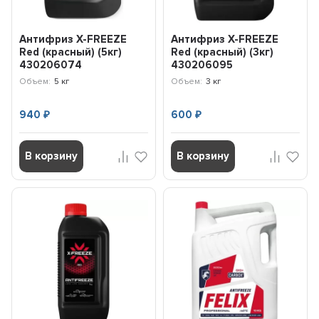
Антифриз X-FREEZE
Антифриз X-FREEZE
Red (красный) (5кг)
Red (красный) (3кг)
430206074
430206095
Объем:
5 кг
Объем:
3 кг
940
600
₽
₽
В корзину
В корзину