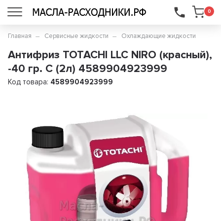
...
0
Главная
Сервисные жидкости
Охлаждающие жидкости
Антифриз TOTACHI LLC NIRO (красный),
-40 гр. С (2л) 4589904923999
Код товара:
4589904923999