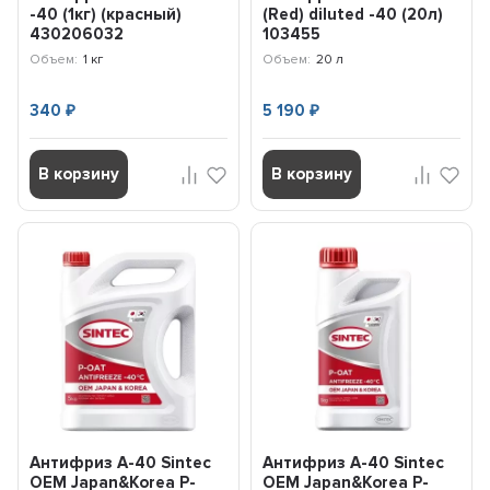
-40 (1кг) (красный)
(Red) diluted -40 (20л)
430206032
103455
Объем:
1 кг
Объем:
20 л
340
5 190
₽
₽
В корзину
В корзину
Антифриз A-40 Sintec
Антифриз A-40 Sintec
OEM Japan&Korea P-
OEM Japan&Korea P-