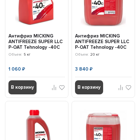
Антифриз MICKING
Антифриз MICKING
ANTIFREEZE SUPER LLC
ANTIFREEZE SUPER LLC
P-OAT Tehnology -40C
P-OAT Tehnology -40C
(красный) 5кг MA1008
(красный) 20кг MA1010
Объем:
5 кг
Объем:
20 кг
1 060
3 840
₽
₽
В корзину
В корзину