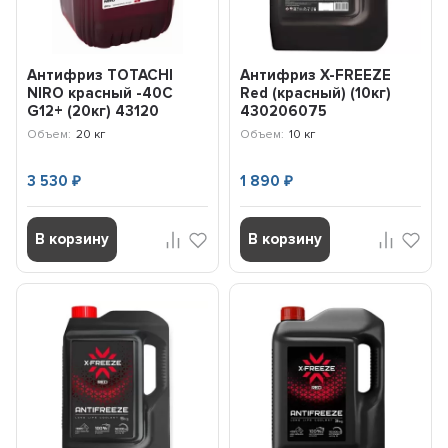
Антифриз TOTACHI
Антифриз X-FREEZE
NIRO красный -40C
Red (красный) (10кг)
G12+ (20кг) 43120
430206075
Объем:
20 кг
Объем:
10 кг
3 530
1 890
₽
₽
В корзину
В корзину