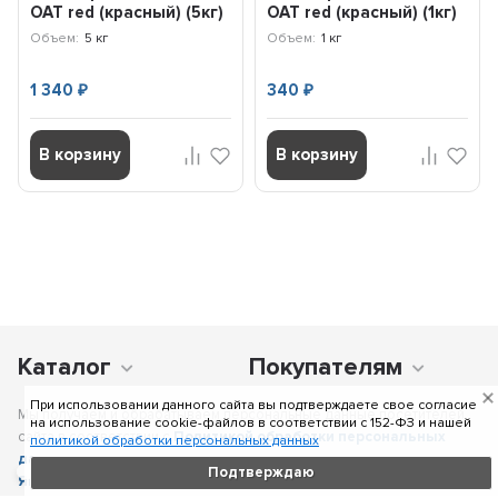
OAT red (красный) (5кг)
OAT red (красный) (1кг)
102207
104200
Объем:
5 кг
Объем:
1 кг
1 340
340
₽
₽
В корзину
В корзину
Каталог
Покупателям
При использовании данного сайта вы подтверждаете свое согласие
Мы получаем и обрабатываем персональные данные посетителей
на использование cookie-файлов в соответствии c 152-ФЗ и нашей
сайта в соответствии с
Политикой обработки персональных
политикой обработки персональных данных
данных
, в том числе с использованием сервиса аналитики
Подтверждаю
Яндекс.Метрика
. Отправка персональных данных с помощью