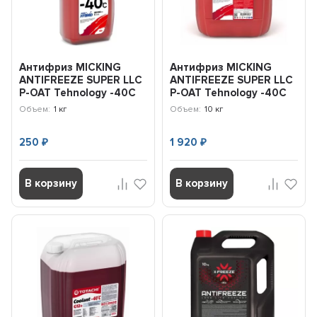
Антифриз MICKING
Антифриз MICKING
ANTIFREEZE SUPER LLC
ANTIFREEZE SUPER LLC
P-OAT Tehnology -40C
P-OAT Tehnology -40C
(красный) 1кг MA1007
(красный) 10кг MA1009
Объем:
1 кг
Объем:
10 кг
250
1 920
₽
₽
В корзину
В корзину