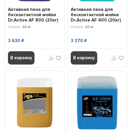
Активная пена для
Активная пена для
бесконтактной мойки
бесконтактной мойки
Dr.Active AF 800 (20кг)
Dr.Active AF 400 (20кг)
802532 SINTEC
802541 SINTEC
Объем:
20 кг
Объем:
20 кг
3 630
3 370
₽
₽
В корзину
В корзину