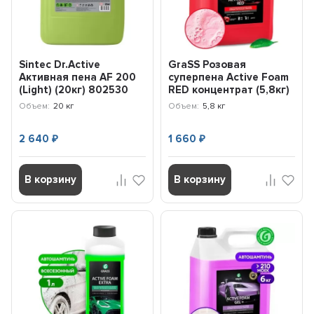
Sintec Dr.Active
GraSS Розовая
Активная пена AF 200
суперпена Active Foam
(Light) (20кг) 802530
RED концентрат (5,8кг)
800002
Объем:
20 кг
Объем:
5,8 кг
2 640
1 660
₽
₽
В корзину
В корзину