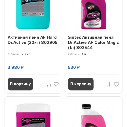
Активная пена AF Hard
Sintec Активная пена
Dr.Active (20кг) 802905
Dr.Active AF Color Magic
(1л) 802544
Объем:
20 кг
Объем:
1 л
3 980
530
₽
₽
В корзину
В корзину