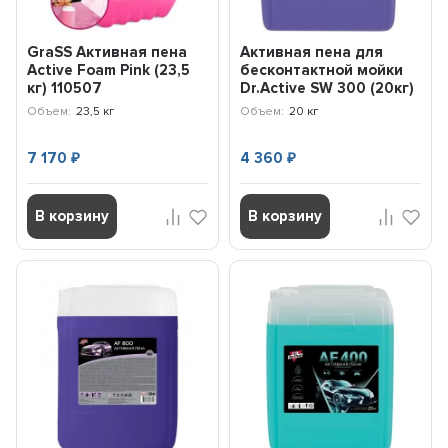
GraSS Активная пена
Активная пена для
Active Foam Pink (23,5
бесконтактной мойки
кг) 110507
Dr.Active SW 300 (20кг)
802912 SINTEC
Объем:
23,5 кг
Объем:
20 кг
7 170
4 360
₽
₽
В корзину
В корзину