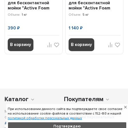
для бесконтактной
для бесконтактной
мойки "Active Foam
мойки "Active Foam
Light" (1л...
Light" (5к...
Объем:
1 кг
Объем:
5 кг
390
1 140
₽
₽
В корзину
В корзину
Каталог
Покупателям
При использовании данного сайта вы подтверждаете свое согласие
Мы получаем и обрабатываем персональные данные посетителей
на использование cookie-файлов в соответствии c 152-ФЗ и нашей
сайта в соответствии с
Политикой обработки персональных
политикой обработки персональных данных
данных
, в том числе с использованием сервиса аналитики
Подтверждаю