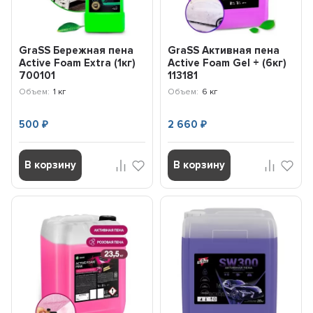
GraSS Бережная пена
GraSS Активная пена
Active Foam Extra (1кг)
Active Foam Gel + (6кг)
700101
113181
Объем:
1 кг
Объем:
6 кг
500
2 660
₽
₽
В корзину
В корзину