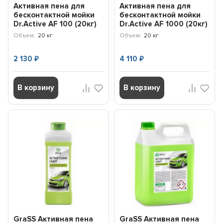
Активная пена для
Активная пена для
бесконтактной мойки
бесконтактной мойки
Dr.Active AF 100 (20кг)
Dr.Active AF 1000 (20кг)
802529 SINTEC
802534 SINTEC
Объем:
20 кг
Объем:
20 кг
2 130
4 110
₽
₽
В корзину
В корзину
GraSS Активная пена
GraSS Активная пена