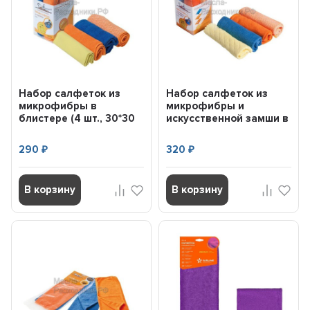
Набор салфеток из
Набор салфеток из
микрофибры в
микрофибры и
блистере (4 шт., 30*30
искусственной замши в
см) AIRLINE ABV06
блистере (4 шт., 30*30
с...
290
320
₽
₽
В корзину
В корзину