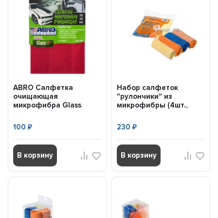
ABRO Салфетка
Набор салфеток
очищающая
"рулончики" из
микрофибра Glass
микрофибры (4шт.,
(35х40) (CT-314-AM-R)
30*30 см) AIRLINE A...
100
230
₽
₽
В корзину
В корзину