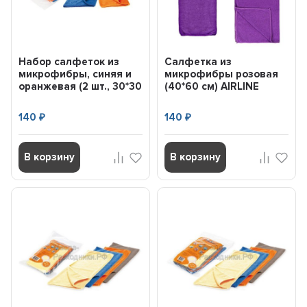
Набор салфеток из
Салфетка из
микрофибры, синяя и
микрофибры розовая
оранжевая (2 шт., 30*30
(40*60 см) AIRLINE
см) AIRLINE ABV01
ABA06
140
140
₽
₽
В корзину
В корзину