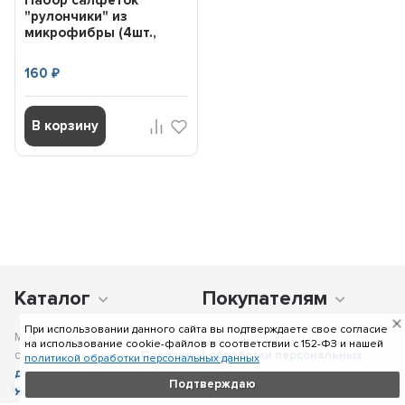
Набор салфеток
"рулончики" из
микрофибры (4шт.,
20*20 см) AIRLINE A...
160
₽
В корзину
Каталог
Покупателям
При использовании данного сайта вы подтверждаете свое согласие
Мы получаем и обрабатываем персональные данные посетителей
на использование cookie-файлов в соответствии c 152-ФЗ и нашей
сайта в соответствии с
Политикой обработки персональных
политикой обработки персональных данных
данных
, в том числе с использованием сервиса аналитики
Подтверждаю
Яндекс.Метрика
. Отправка персональных данных с помощью