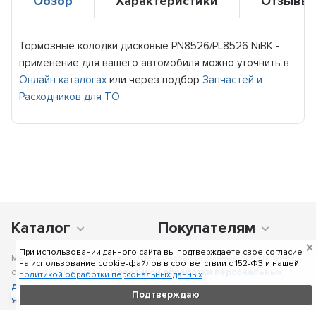
Обзор
Характеристики
Отзывы
Тормозные колодки дисковые PN8526/PL8526 NiBK -
применение для вашего автомобиля можно уточнить в
Онлайн каталогах
или через подбор
Запчастей и
Расходников для ТО
Каталог
Покупателям
При использовании данного сайта вы подтверждаете свое согласие
Мы получаем и обрабатываем персональные данные посетителей
на использование cookie-файлов в соответствии c 152-ФЗ и нашей
сайта в соответствии с
Политикой обработки персональных
политикой обработки персональных данных
данных
, в том числе с использованием сервиса аналитики
Подтверждаю
Яндекс.Метрика
. Отправка персональных данных с помощью
любой страницы сайта подразумевает согласие со всеми пунктами