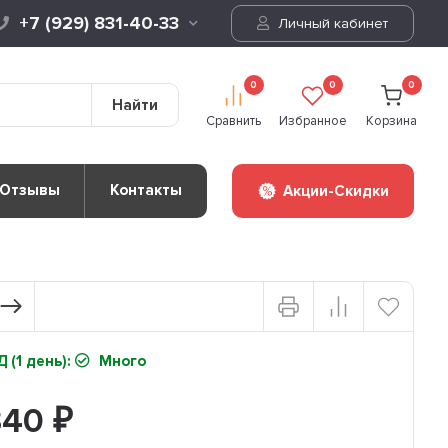
+7 (929) 831-40-33
Личный кабинет
0
0
0
Найти
Сравнить
Избранное
Корзина
Отзывы
Контакты
Акции-Скидки
 (1 день):
Много
340
₽