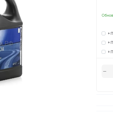
Обновл
+ 
+ 
+ 