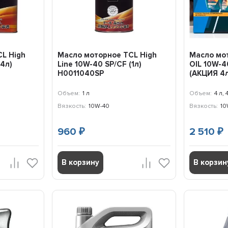
L High
Масло моторное TCL High
Масло мо
(4л)
Line 10W-40 SP/CF (1л)
OIL 10W-4
H0011040SP
(АКЦИЯ 4
Объем:
1 л
Объем:
4 л, 
Вязкость:
10W-40
Вязкость:
10
960
2 510
₽
₽
В корзину
В корзин