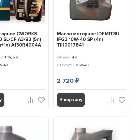
торное CWORKS
Масло моторное IDEMITSU
0 SL/CF A3/B3 (5л)
IFG3 10W-40 SP (4л)
л+1л) A130R4004A
TII10017841
4 л + 1л, 5 л
Объем:
4 л
W-40
Вязкость:
10W-40
2 720
₽
у
В корзину