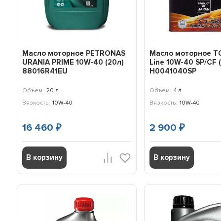
Масло моторное PETRONAS
Масло моторное TC
URANIA PRIME 10W-40 (20л)
Line 10W-40 SP/CF 
88016R41EU
H0041040SP
Объем:
20 л
Объем:
4 л
Вязкость:
10W-40
Вязкость:
10W-40
16 460
2 900
₽
₽
В корзину
В корзину