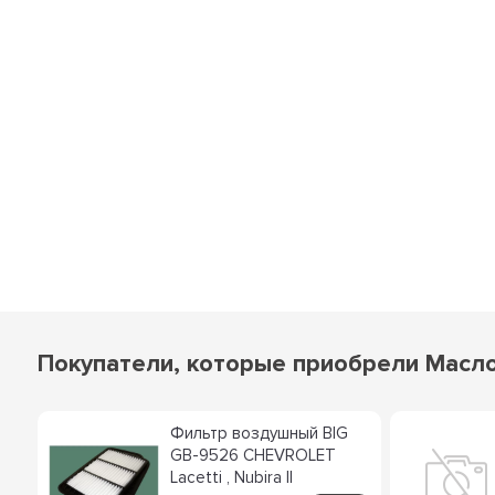
Покупатели, которые приобрели Масло
05
Фильтр воздушный BIG
ai
GB-9526 CHEVROLET
A
Lacetti , Nubira II