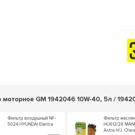
 моторное GM 1942046 10W-40, 5л / 1942
Фильтр воздушный NF-
Фильтр масля
5024 HYUNDAI Elantra
HU612/2X MAN
Astra H/J, Chev