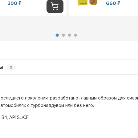
300
660
₽
₽
ы
0
оследнего поколения, разработано главным образом для смазк
втомобилях с турбонаддувом или без него.
4, API SL/CF.