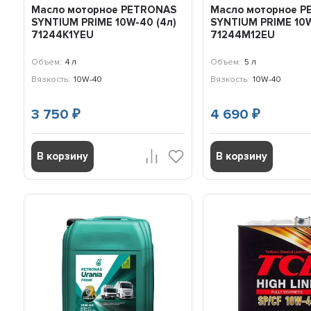
Масло моторное PETRONAS
Масло моторное 
SYNTIUM PRIME 10W-40 (4л)
SYNTIUM PRIME 10W
71244K1YEU
71244M12EU
Объем:
4 л
Объем:
5 л
Вязкость:
10W-40
Вязкость:
10W-40
3 750
4 690
₽
₽
В корзину
В корзину