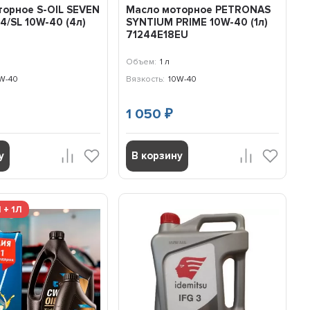
орное S-OIL SEVEN
Масло моторное PETRONAS
4/SL 10W-40 (4л)
SYNTIUM PRIME 10W-40 (1л)
71244E18EU
Объем:
1 л
W-40
Вязкость:
10W-40
1 050
₽
у
В корзину
 + 1Л