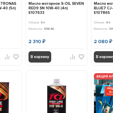
PETRONAS
Масло моторное S-OIL SEVEN
Масло мот
-40 (5л)
RED9 SN 10W-40 (4л)
BLUE7 CJ-
E107633
E107865
Объем:
4 л
Объем:
4 л
Вязкость:
10W-40
Вязкость:
10
2 310
2 080
₽
₽
В корзину
В корзин
АКЦИЯ 4Л