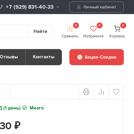
+7 (929) 831-40-33
Личный кабинет
0
0
0
Найти
Сравнить
Избранное
Корзина
Отзывы
Контакты
Акции-Скидки
 (1 день):
Много
930
₽