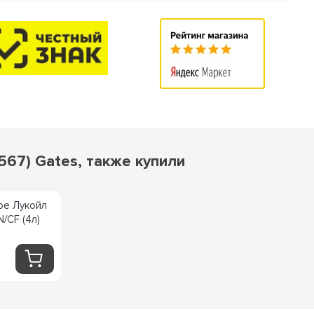
567) Gates, также купили
ое Лукойл
/CF (4л)