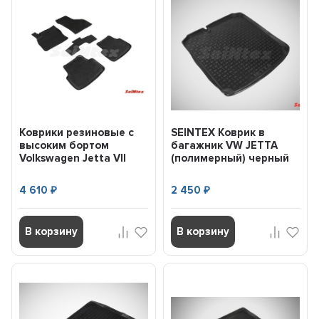
Коврики резиновые с
SEINTEX Коврик в
высоким бортом
багажник VW JETTA
Volkswagen Jetta VII
(полимерный) черный
2018-н.в. (комплект) ...
(шт) (2011-) 82823
4 610
2 450
₽
₽
В корзину
В корзину