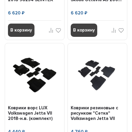
6 620
6 620
₽
₽
В корзину
В корзину
Коврики ворс LUX
Коврики резиновые с
Volkswagen Jetta VII
рисунком "Сетка"
2018-н.в. (комплект)
Volkswagen Jetta VII
98565 SEINTEX
2018-н.в....
4 440
4 760
₽
₽