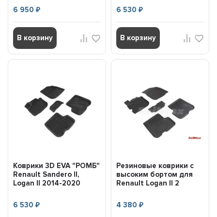
6 950
6 530
₽
₽
В корзину
В корзину
Коврики 3D EVA "РОМБ"
Резиновые коврики с
Renault Sandero II,
высоким бортом для
Logan II 2014-2020
Renault Logan II 2
черный...
рестайл 2020-н.в. (...
6 530
4 380
₽
₽