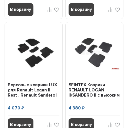
В корзину
В корзину
Ворсовые коврики LUX
SEINTEX Коврики
для Renault Logan II
RENAULT LOGAN
Rest , Renault Sandero II
II/SANDERO II с высоким
Rest , Sa...
бортом (комплект)
90154...
4 070
4 380
₽
₽
В корзину
В корзину