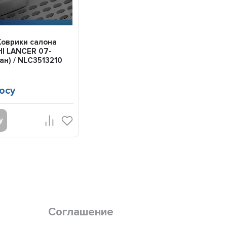
Коврики салона
I LANCER 07-
ан) / NLC3513210
осу
у
Соглашение