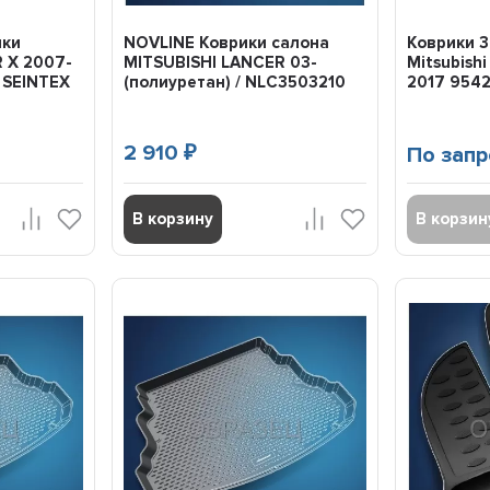
ики
NOVLINE Коврики салона
Коврики 3
 X 2007-
MITSUBISHI LANCER 03-
Mitsubishi
 SEINTEX
(полиуретан) / NLC3503210
2017 954
2 910
По запр
₽
В корзину
В корзин