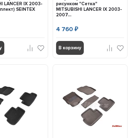
I LANCER IX 2003-
рисунком "Сетка"
плект) SEINTEX
MITSUBISHI LANCER IX 2003-
2007...
4 760
₽
у
В корзину