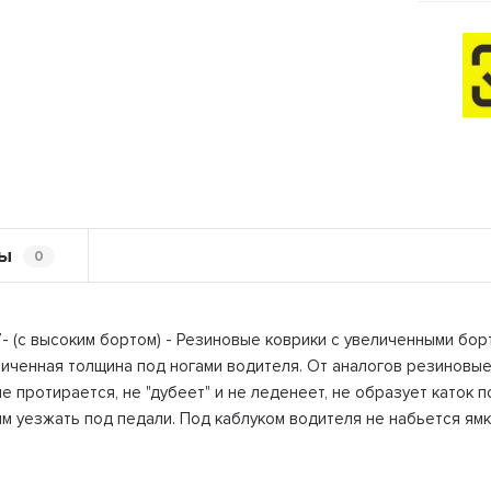
ы
0
 (с высоким бортом) - Резиновые коврики с увеличенными борт
ченная толщина под ногами водителя. От аналогов резиновые к
е протирается, не "дубеет" и не леденеет, не образует каток 
м уезжать под педали. Под каблуком водителя не набьется ямка