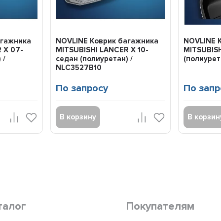
агажника
NOVLINE Коврик багажника
NOVLINE 
 X 07-
MITSUBISHI LANCER X 10-
MITSUBISH
 /
седан (полиуретан) /
(полиурет
NLC3527B10
По запросу
По запр
В корзину
В корзин
талог
Покупателям