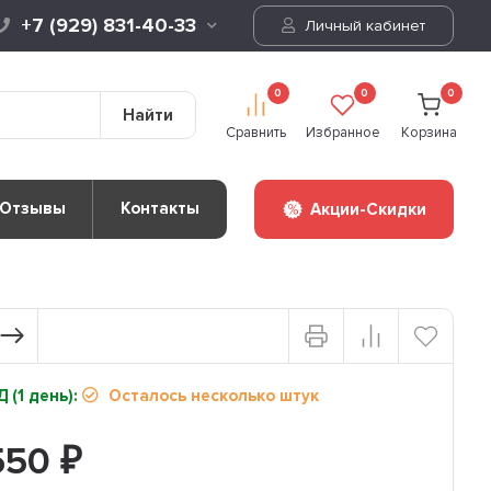
+7 (929) 831-40-33
Личный кабинет
0
0
0
Найти
Сравнить
Избранное
Корзина
Отзывы
Контакты
Акции-Скидки
 (1 день):
Осталось несколько штук
550
₽