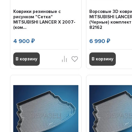
Коврики резиновые с
Ворсовые 3D ковр
рисунком "Сетка"
MITSUBISHI LANCER
MITSUBISHI LANCER X 2007-
(Черные) комплект
(ком...
82162
4 900
6 990
₽
₽
В корзину
В корзину