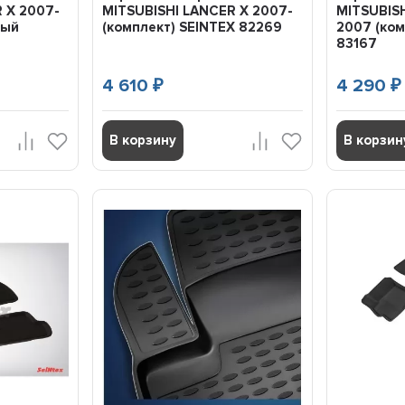
 X 2007-
MITSUBISHI LANCER X 2007-
MITSUBISH
ный
(комплект) SEINTEX 82269
2007 (ком
83167
4 610
4 290
₽
₽
В корзину
В корзин