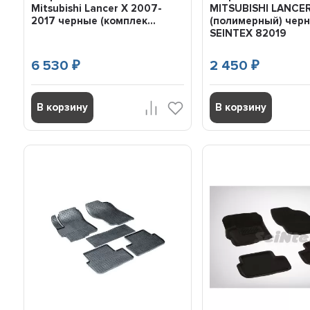
Mitsubishi Lancer X 2007-
MITSUBISHI LANCER
2017 черные (комплек...
(полимерный) чер
SEINTEX 82019
6 530
2 450
₽
₽
В корзину
В корзину