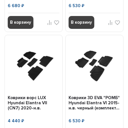
6 680
6 530
₽
₽
В корзину
В корзину
Коврики ворс LUX
Коврики 3D EVA "РОМБ"
Hyundai Elantra VII
Hyundai Elantra VI 2015-
(CN7) 2020-н.в.
н.в. черный (комплект...
(комплект) SEINTEX
96087
4 440
6 530
₽
₽