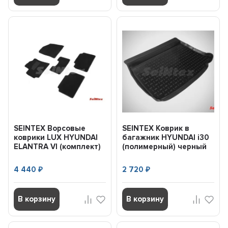
SEINTEX Ворсовые
SEINTEX Коврик в
коврики LUX HYUNDAI
багажник HYUNDAI i30
ELANTRA VI (комплект)
(полимерный) черный
89248 (2015-) + пе...
(шт) (2008-2012) 01563
4 440
2 720
₽
₽
В корзину
В корзину