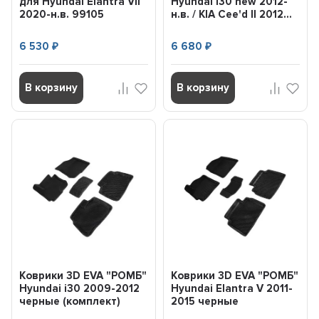
для Hyundai Elantra VII
Hyundai i30 new 2012-
2020-н.в. 99105
н.в. / KIA Cee'd II 2012...
SEINTEX
6 530
6 680
₽
₽
В корзину
В корзину
Коврики 3D EVA "РОМБ"
Коврики 3D EVA "РОМБ"
Hyundai i30 2009-2012
Hyundai Elantra V 2011-
черные (комплект)
2015 черные
95284...
(комплект)...