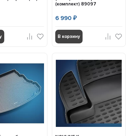
(комплект) 89097
6 990
₽
у
В корзину