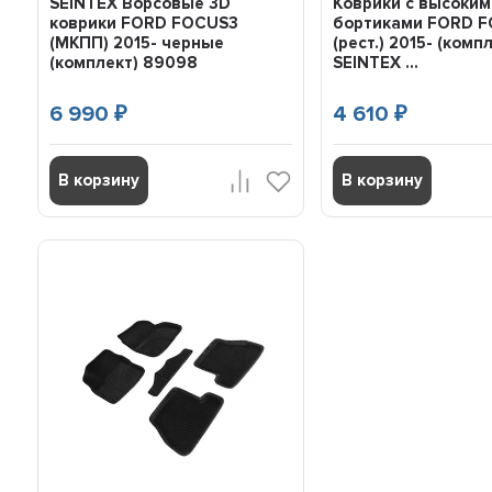
SEINTEX Ворсовые 3D
Коврики с высоким
коврики FORD FOCUS3
бортиками FORD FO
(МКПП) 2015- черные
(рест.) 2015- (комп
(комплект) 89098
SEINTEX ...
6 990
4 610
₽
₽
В корзину
В корзину