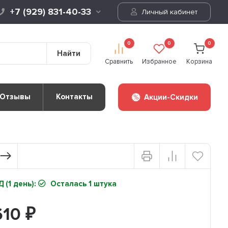
+7 (929) 831-40-33
Личный кабинет
0
0
0
Найти
Сравнить
Избранное
Корзина
Отзывы
Контакты
Акции-Скидки
 (1 день):
Осталась 1 штука
610
₽