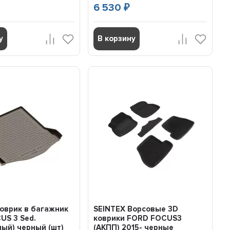
6 530
₽
у
В корзину
оврик в багажник
SEINTEX Ворсовые 3D
US 3 Sed.
коврики FORD FOCUS3
ый) черный (шт)
(АКПП) 2015- черные