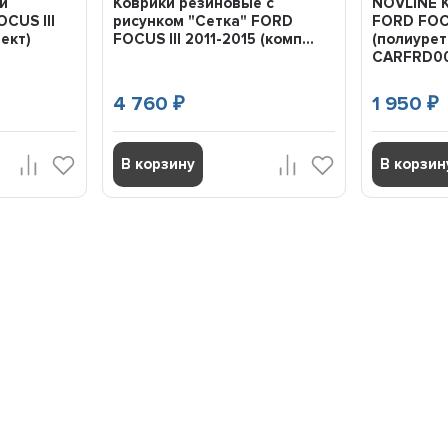
и
Коврики резиновые с
NOVLINE 
CUS III
рисунком "Сетка" FORD
FORD FOCU
лект)
FOCUS III 2011-2015 (комп...
(полиурета
CARFRD0
4 760
1 950
₽
₽
В корзину
В корзин