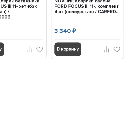
Коврик багажника
NOVLINE Коврики салона
S III 11- хетчбэк
FORD FOCUS III 11-, комплект
н) /
4шт (полиуретан) / CARFRD...
0006
3 340
₽
у
В корзину