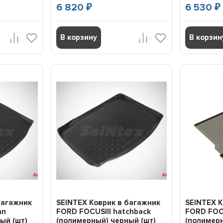
6 820
6 530
₽
₽
В корзину
В корзин
багажник
SEINTEX Коврик в багажник
SEINTEX К
an
FORD FOCUSIII hatchback
FORD FOC
ый (шт)
(полимерный) черный (шт)
(полимерн