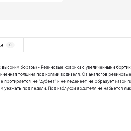
ы
0
(с высоким бортом) - Резиновые коврики с увеличенными бортика
ченная толщина под ногами водителя. От аналогов резиновые к
е протирается, не "дубеет" и не леденеет, не образует каток 
м уезжать под педали. Под каблуком водителя не набьется ямка