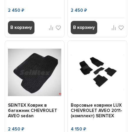
(полимерный) черный
(полимерный) черный
(шт) (2006...
(шт) (...
2 450
2 450
₽
₽
В корзину
В корзину
SEINTEX Коврик в
Ворсовые коврики LUX
багажник CHEVROLET
CHEVROLET AVEO 2011-
AVEO sedan
(комплект) SEINTEX
(полимерный) черный
82260
(шт) (2006...
2 450
4 150
₽
₽