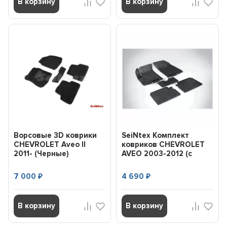
В корзину
В корзину
Ворсовые 3D коврики
SeiNtex Комплект
CHEVROLET Aveo II
ковриков CHEVROLET
2011- (Черные)
AVEO 2003-2012 (с
комплект SEINTEX
низким бортом) 00266
86275
7 000
4 690
₽
₽
В корзину
В корзину