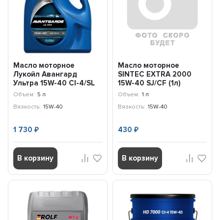
Масло моторное
Масло моторное
Лукойл Авангард
SINTEC EXTRA 2000
Ультра 15W-40 CI-4/SL
15W-40 SJ/CF (1л)
(5л) 3606555
600269
Объем:
5 л
Объем:
1 л
Вязкость:
15W-40
Вязкость:
15W-40
1 730
430
₽
₽
В корзину
В корзину