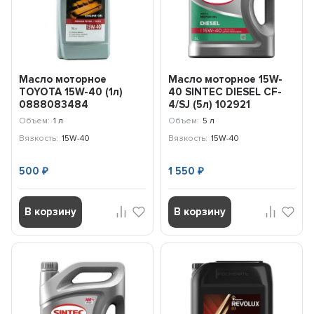
Масло моторное
Масло моторное 15W-
TOYOTA 15W-40 (1л)
40 SINTEC DIESEL CF-
0888083484
4/SJ (5л) 102921
Объем:
1 л
Объем:
5 л
Вязкость:
15W-40
Вязкость:
15W-40
500
1 550
₽
₽
В корзину
В корзину