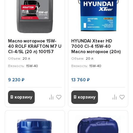
Масло моторное 15W-
HYUNDAI Xteer HD
40 ROLF KRAFTON M7 U
7000 CI-4 15W-40
CI-4/SL (20 л) 100157
Масло моторное (20л)
1121003
Объем:
20 л
Объем:
20 л
Вязкость:
15W-40
Вязкость:
15W-40
9 230
13 760
₽
₽
В корзину
В корзину