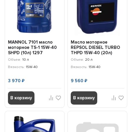
MANNOL 7101 масло
Масло моторное
моторное TS-1 15W-40
REPSOL DIESEL TURBO
SHPD (10л) 1297
THPD 15W-40 (20л)
6421R
Объем:
10 л
Объем:
20 л
Вязкость:
15W-40
Вязкость:
15W-40
3 970
9 560
₽
₽
В корзину
В корзину