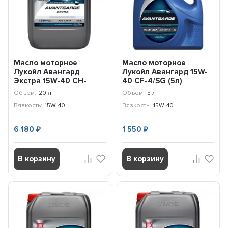
Масло моторное
Масло моторное
Лукойл Авангард
Лукойл Авангард 15W-
Экстра 15W-40 CH-
40 CF-4/SG (5л)
4/CG-4/SJ (20л)
3636301
Объем:
20 л
Объем:
5 л
3646545
Вязкость:
15W-40
Вязкость:
15W-40
6 180
1 550
₽
₽
В корзину
В корзину