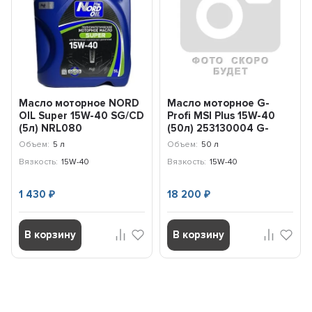
Масло моторное NORD
Масло моторное G-
OIL Super 15W-40 SG/CD
Profi MSI Plus 15W-40
(5л) NRL080
(50л) 253130004 G-
Energy
Объем:
5 л
Объем:
50 л
Вязкость:
15W-40
Вязкость:
15W-40
1 430
18 200
₽
₽
В корзину
В корзину