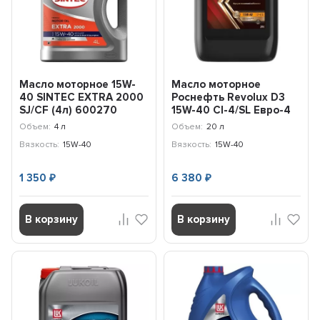
Масло моторное 15W-
Масло моторное
40 SINTEC EXTRA 2000
Pоснефть Revоluх D3
SJ/CF (4л) 600270
15W-40 CI-4/SL Евро-4
(20л) 40620869
Объем:
4 л
Объем:
20 л
Вязкость:
15W-40
Вязкость:
15W-40
1 350
6 380
₽
₽
В корзину
В корзину