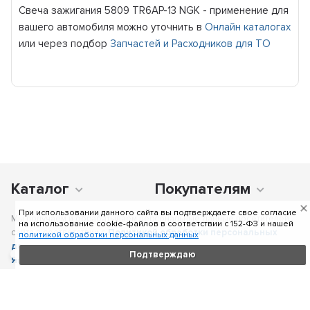
Свеча зажигания 5809 TR6AP-13 NGK - применение для
вашего автомобиля можно уточнить в
Онлайн каталогах
или через подбор
Запчастей и Расходников для ТО
Каталог
Покупателям
При использовании данного сайта вы подтверждаете свое согласие
Мы получаем и обрабатываем персональные данные посетителей
на использование cookie-файлов в соответствии c 152-ФЗ и нашей
сайта в соответствии с
Политикой обработки персональных
политикой обработки персональных данных
данных
, в том числе с использованием сервиса аналитики
Подтверждаю
Яндекс.Метрика
. Отправка персональных данных с помощью
любой страницы сайта подразумевает согласие со всеми пунктами
Политики.