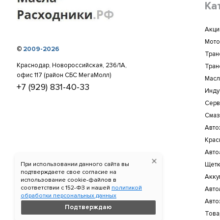
Ка
Акци
Мото
©
2009-2026
Тран
Краснодар, Новороссийская, 236/1А,
Тран
офис 117 (район СБС МегаМолл)
Масл
+7 (929) 831-40-33
Инду
Серв
Смаз
Авто
Крас
Авто
При использовании данного сайта вы
Щетк
подтверждаете свое согласие на
Акку
использование cookie-файлов в
соответствии c 152-ФЗ и нашей
политикой
Авто
обработки персональных данных
Авто
Подтверждаю
Това