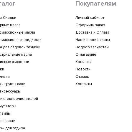
талог
Покупателям
и-Скидки
Личный кабинет
рные масла
Оформить заказ
смиссионные масла
Доставка и Оплата
смиссионные жидкости
Наши сертификаты
а для садовой техники
Подбор запчастей
стриальные масла
О магазине
исные жидкости
Каталоги
ки
Новости
химия
Отзывы
ки грунты лаки
Контакты
аксессуары
и стеклоочистителей
муляторы
лампы
запчасти
ры для отдыха