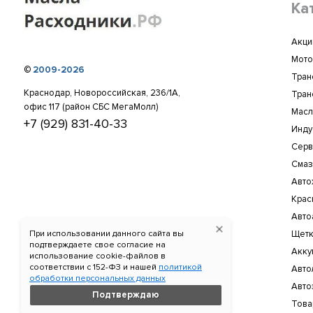
Ка
Акци
Мото
©
2009-2026
Тран
Краснодар, Новороссийская, 236/1А,
Тран
офис 117 (район СБС МегаМолл)
Масл
+7 (929) 831-40-33
Инду
Серв
Смаз
Авто
Крас
Авто
При использовании данного сайта вы
Щетк
подтверждаете свое согласие на
Акку
использование cookie-файлов в
соответствии c 152-ФЗ и нашей
политикой
Авто
обработки персональных данных
Авто
Подтверждаю
Това