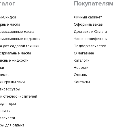
талог
Покупателям
и-Скидки
Личный кабинет
рные масла
Оформить заказ
смиссионные масла
Доставка и Оплата
смиссионные жидкости
Наши сертификаты
а для садовой техники
Подбор запчастей
стриальные масла
О магазине
исные жидкости
Каталоги
ки
Новости
химия
Отзывы
ки грунты лаки
Контакты
аксессуары
и стеклоочистителей
муляторы
лампы
запчасти
ры для отдыха