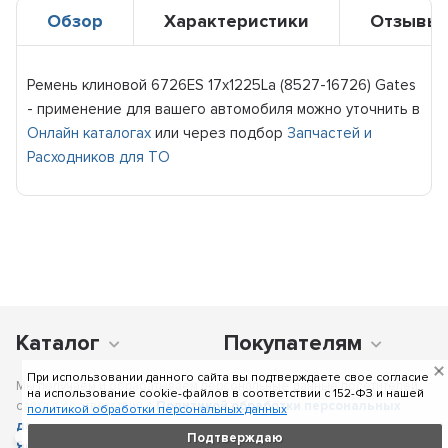
Обзор
Характеристики
Отзывы
Ремень клиновой 6726ES 17x1225La (8527-16726) Gates
- применение для вашего автомобиля можно уточнить в
Онлайн каталогах
или через подбор
Запчастей и
Расходников для ТО
Каталог
Покупателям
При использовании данного сайта вы подтверждаете свое согласие
Мы получаем и обрабатываем персональные данные посетителей
на использование cookie-файлов в соответствии c 152-ФЗ и нашей
сайта в соответствии с
Политикой обработки персональных
политикой обработки персональных данных
данных
, в том числе с использованием сервиса аналитики
Подтверждаю
Яндекс.Метрика
. Отправка персональных данных с помощью