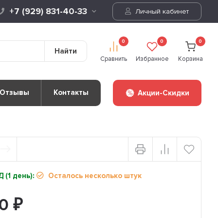
+7 (929) 831-40-33
Личный кабинет
0
0
0
Найти
Сравнить
Избранное
Корзина
Отзывы
Контакты
Акции-Скидки
 (1 день):
Осталось несколько штук
90
₽