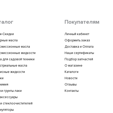
талог
Покупателям
и-Скидки
Личный кабинет
рные масла
Оформить заказ
смиссионные масла
Доставка и Оплата
смиссионные жидкости
Наши сертификаты
а для садовой техники
Подбор запчастей
стриальные масла
О магазине
исные жидкости
Каталоги
ки
Новости
химия
Отзывы
ки грунты лаки
Контакты
аксессуары
и стеклоочистителей
муляторы