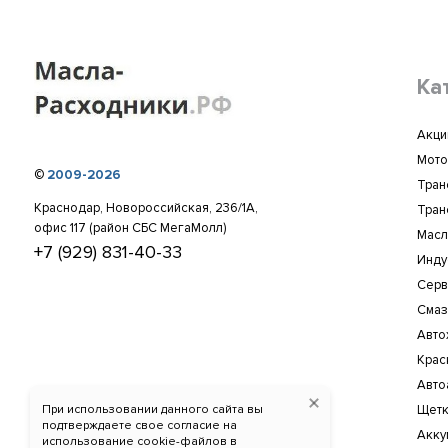
Ка
Акци
Мото
©
2009-2026
Тран
Краснодар, Новороссийская, 236/1А,
Тран
офис 117 (район СБС МегаМолл)
Масл
+7 (929) 831-40-33
Инду
Серв
Смаз
Авто
Крас
Авто
При использовании данного сайта вы
Щетк
подтверждаете свое согласие на
Акку
использование cookie-файлов в