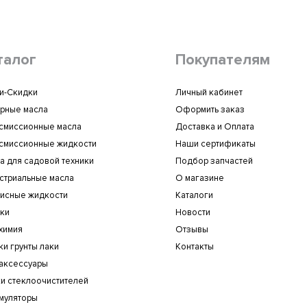
талог
Покупателям
и-Скидки
Личный кабинет
рные масла
Оформить заказ
смиссионные масла
Доставка и Оплата
смиссионные жидкости
Наши сертификаты
а для садовой техники
Подбор запчастей
стриальные масла
О магазине
исные жидкости
Каталоги
ки
Новости
химия
Отзывы
ки грунты лаки
Контакты
аксессуары
и стеклоочистителей
муляторы