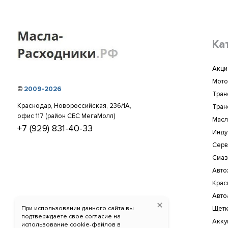
Ка
Акци
Мото
©
2009-2026
Тран
Краснодар, Новороссийская, 236/1А,
Тран
офис 117 (район СБС МегаМолл)
Масл
+7 (929) 831-40-33
Инду
Серв
Смаз
Авто
Крас
Авто
При использовании данного сайта вы
Щетк
подтверждаете свое согласие на
Акку
использование cookie-файлов в