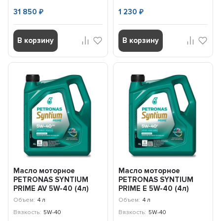
31 850
1 230
₽
₽
В корзину
В корзину
Масло моторное
Масло моторное
PETRONAS SYNTIUM
PETRONAS SYNTIUM
PRIME AV 5W-40 (4л)
PRIME E 5W-40 (4л)
71242K1YEU
71243K1YEU
Объем:
4 л
Объем:
4 л
Вязкость:
5W-40
Вязкость:
5W-40