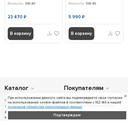
Вязкость:
5W-40
Вязкость:
5W-40
23 470
5 990
₽
₽
В корзину
В корзину
Каталог
Покупателям
При использовании данного сайта вы подтверждаете свое согласие
Мы получаем и обрабатываем персональные данные посетителей
на использование cookie-файлов в соответствии c 152-ФЗ и нашей
сайта в соответствии с
Политикой обработки персональных
политикой обработки персональных данных
данных
, в том числе с использованием сервиса аналитики
Подтверждаю
Яндекс.Метрика
. Отправка персональных данных с помощью
любой страницы сайта подразумевает согласие со всеми пунктами