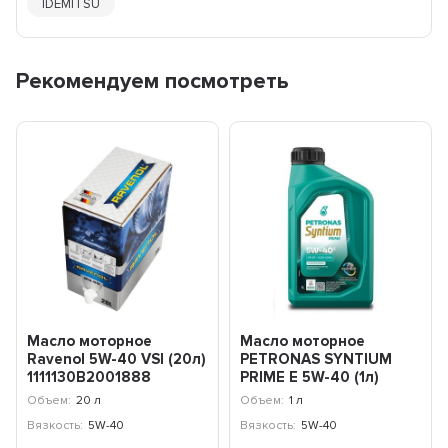
IDEMITSU
Рекомендуем посмотреть
Масло моторное
Масло моторное
Ravenol 5W-40 VSI (20л)
PETRONAS SYNTIUM
1111130B2001888
PRIME E 5W-40 (1л)
71243E18EU
Объем:
20 л
Объем:
1 л
Вязкость:
5W-40
Вязкость:
5W-40