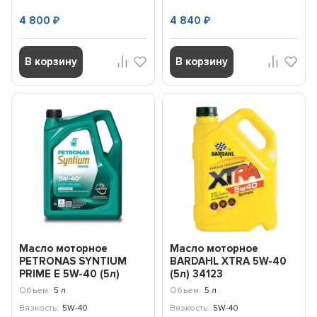
4 800
4 840
₽
₽
В корзину
В корзину
Масло моторное
Масло моторное
PETRONAS SYNTIUM
BARDAHL ХTRA 5W-40
PRIME E 5W-40 (5л)
(5л) 34123
71243M12EU
Объем:
5 л
Объем:
5 л
Вязкость:
5W-40
Вязкость:
5W-40