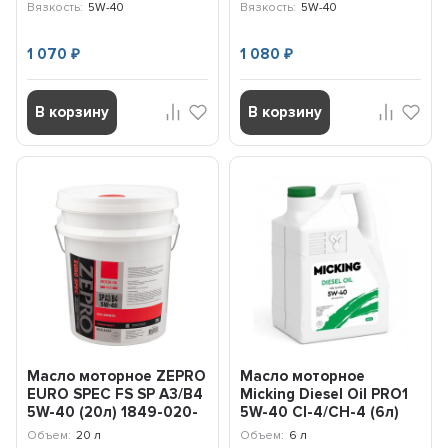
Вязкость:
5W-40
Вязкость:
5W-40
1 070
1 080
₽
₽
В корзину
В корзину
Масло моторное ZEPRO
Масло моторное
EURO SPEC FS SP A3/B4
Micking Diesel Oil PRO1
5W-40 (20л) 1849-020-
5W-40 CI-4/CH-4 (6л)
0
M1157
Объем:
20 л
Объем:
6 л