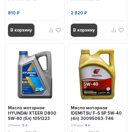
810
2 820
₽
₽
В корзину
В корзину
Масло моторное
Масло моторное
HYUNDAI XTEER D800
IDEMITSU F-S SP 5W-40
5W-40 (5л) 1051223
(4л) 30095063-746
Объем:
5 л
Объем:
4 л