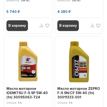
Вязкость:
5W-40
Вязкость:
5W-40
5 740
4 280
₽
₽
В корзину
В корзину
Масло моторное
Масло моторное ZEPRO
IDEMITSU F-S SP 5W-40
F-S SN/CF 5W-40 (1л)
(1л) 30095063-724
30011333-001
Объем:
1 л
Объем:
1 л