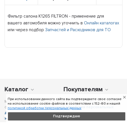
Фильтр салона K1265 FILTRON - применение для
вашего автомобиля можно уточнить в
Онлайн каталогах
или через подбор
Запчастей и Расходников для ТО
Каталог
Покупателям
При использовании данного сайта вы подтверждаете свое согласие
Мы получаем и обрабатываем персональные данные посетителей
на использование cookie-файлов в соответствии c 152-ФЗ и нашей
сайта в соответствии с
Политикой обработки персональных
политикой обработки персональных данных
данных
, в том числе с использованием сервиса аналитики
Подтверждаю
Яндекс.Метрика
. Отправка персональных данных с помощью
любой страницы сайта подразумевает согласие со всеми пунктами