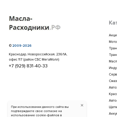
Ка
Акци
Мото
©
2009-2026
Тран
Краснодар, Новороссийская, 236/1А,
Тран
офис 117 (район СБС МегаМолл)
Масл
+7 (929) 831-40-33
Инду
Серв
Смаз
Авто
Крас
Авто
При использовании данного сайта вы
Щетк
подтверждаете свое согласие на
Акку
использование cookie-файлов в