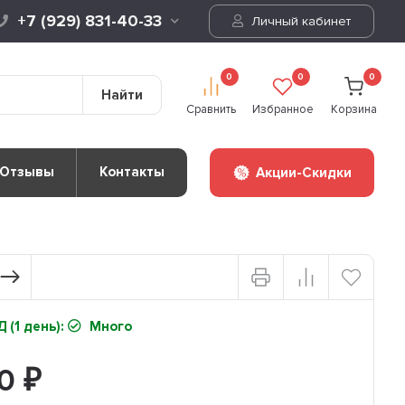
+7 (929) 831-40-33
Личный кабинет
0
0
0
Найти
Сравнить
Избранное
Корзина
Отзывы
Контакты
Акции-Скидки
 (1 день):
Много
50
₽