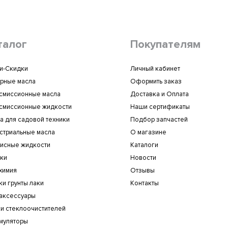
талог
Покупателям
и-Скидки
Личный кабинет
рные масла
Оформить заказ
смиссионные масла
Доставка и Оплата
смиссионные жидкости
Наши сертификаты
а для садовой техники
Подбор запчастей
стриальные масла
О магазине
исные жидкости
Каталоги
ки
Новости
химия
Отзывы
ки грунты лаки
Контакты
аксессуары
и стеклоочистителей
муляторы