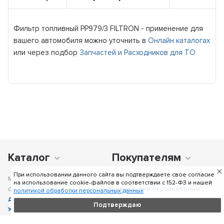
Фильтр топливный PP979/3 FILTRON - применение для
вашего автомобиля можно уточнить в
Онлайн каталогах
или через подбор
Запчастей и Расходников для ТО
Каталог
Покупателям
При использовании данного сайта вы подтверждаете свое согласие
Мы получаем и обрабатываем персональные данные посетителей
на использование cookie-файлов в соответствии c 152-ФЗ и нашей
сайта в соответствии с
Политикой обработки персональных
политикой обработки персональных данных
данных
, в том числе с использованием сервиса аналитики
Подтверждаю
Яндекс.Метрика
. Отправка персональных данных с помощью
любой страницы сайта подразумевает согласие со всеми пунктами